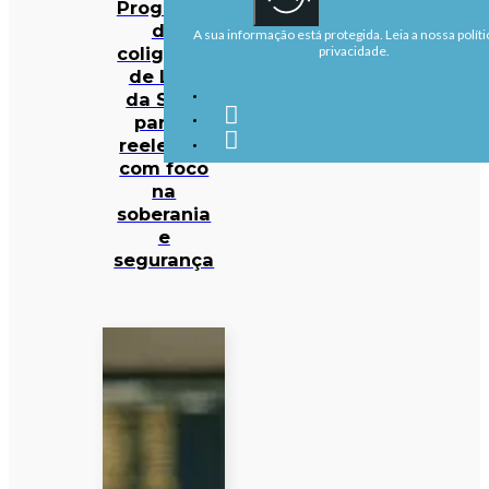
Programa
da
A sua informação está protegida. Leia a nossa políti
coligação
privacidade.
de Lula
da Silva
para a
reeleição
com foco
na
soberania
e
segurança