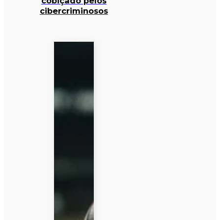
cobiçado pelos
cibercriminosos