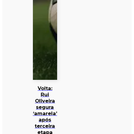
Volta:
Rui
Oliveira
segura
‘amarela’
após
terceira
etapa