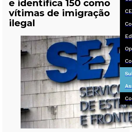
e identifica 150 como
vítimas de imigração
CE
ilegal
Co
Ed
Op
Co
Su
As
Co