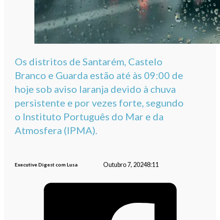
Os distritos de Santarém, Castelo
Branco e Guarda estão até às 09:00 de
hoje sob aviso laranja devido à chuva
persistente e por vezes forte, segundo
o Instituto Português do Mar e da
Atmosfera (IPMA).
Outubro 7, 2024
8:11
Executive Digest com Lusa