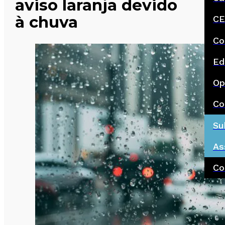
aviso laranja devido
à chuva
CE
Co
Ed
Op
Co
Su
As
Co