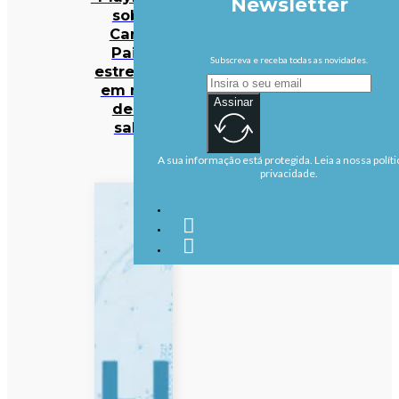
Newsletter
sobre
Carlos
Paião
Subscreva e receba todas as novidades.
estreia-se
em mais
Assinar
de 50
salas
A sua informação está protegida. Leia a nossa políti
privacidade.