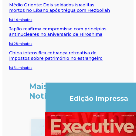
Médio Oriente: Dois soldados israelitas
mortos no Líbano após trégua com Hezbollah
há 16 minutos
Japão reafirma compromisso com princípios
antinucleares no aniversário de Hiroshima
há 28 minutos
China intensifica cobrança retroativa de
impostos sobre património no estrangeiro
há 31 minutos
Mais
Notícias
Edição Impressa