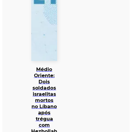
Médio
Oriente:
Dois
soldados
israelitas
mortos
no Líbano
após
trégua
com
Hezbollah