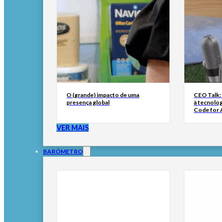
O (grande) impacto de uma
CEO Talk:
presença global
à tecnolog
Code for A
VER MAIS
BARÓMETRO