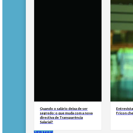
Quando o salário deixa de ser
Entrevist
segredo: o que muda com a nova
Fricon ch
directiva de Transparência
Salarial?
VER MAIS