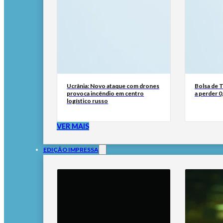
Ucrânia: Novo ataque com drones
Bolsa de 
provoca incêndio em centro
a perder 0
logístico russo
VER MAIS
EDIÇÃO IMPRESSA