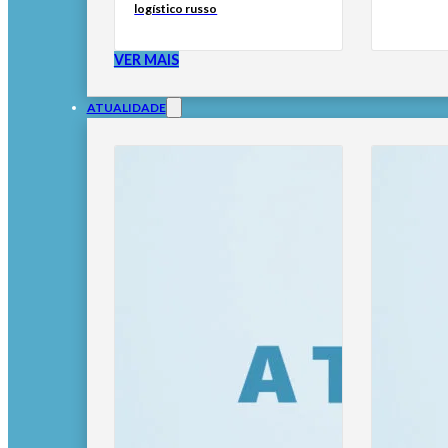
logístico russo
VER MAIS
ATUALIDADE