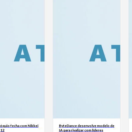
Tóquio fecha com Nikkei
ByteDance desenvolve modelo de
,12
IA para rivalizar com líderes