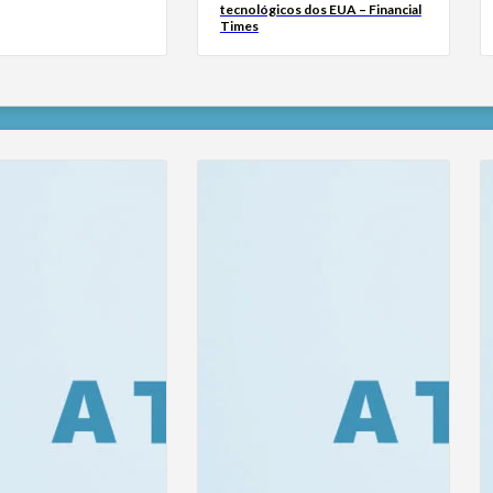
tecnológicos dos EUA – Financial
Times