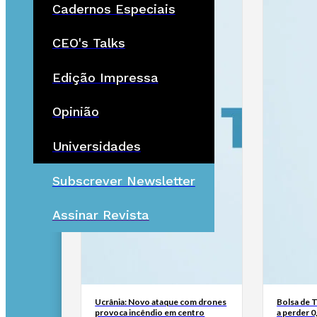
Cadernos Especiais
CEO's Talks
Edição Impressa
Opinião
Universidades
Subscrever Newsletter
Assinar Revista
Ucrânia: Novo ataque com drones
Bolsa de 
provoca incêndio em centro
a perder 0