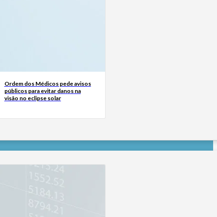
Ordem dos Médicos pede avisos
públicos para evitar danos na
visão no eclipse solar