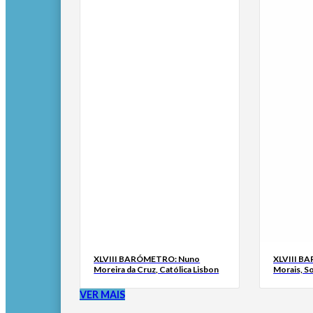
XLVIII BARÓMETRO: Nuno
XLVIII B
Moreira da Cruz, Católica Lisbon
Morais, S
VER MAIS