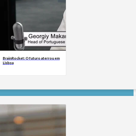
BrainRocket: O futuro aterrou em
Lisboa