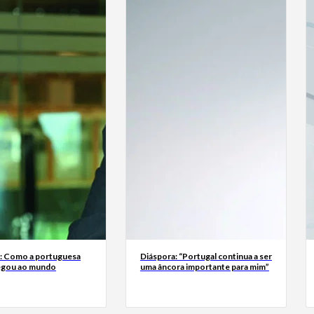
a: Como a portuguesa
Diáspora: “Portugal continua a ser
egou ao mundo
uma âncora importante para mim”