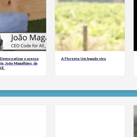
 Democratizar o acesso
A Floresta: Um legado vivo
ia, João Magalhães, da
ll_