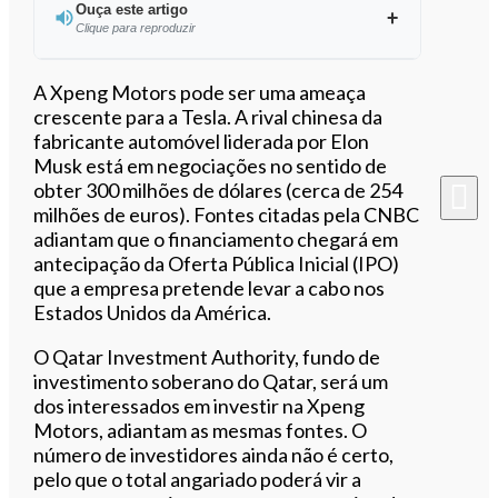
Ouça este artigo
Clique para reproduzir
Ouvir este artigo
A Xpeng Motors pode ser uma ameaça
crescente para a Tesla. A rival chinesa da
fabricante automóvel liderada por Elon
Musk está em negociações no sentido de
obter 300 milhões de dólares (cerca de 254
milhões de euros). Fontes citadas pela CNBC
adiantam que o financiamento chegará em
antecipação da Oferta Pública Inicial (IPO)
que a empresa pretende levar a cabo nos
Estados Unidos da América.
O Qatar Investment Authority, fundo de
investimento soberano do Qatar, será um
dos interessados em investir na Xpeng
Motors, adiantam as mesmas fontes. O
número de investidores ainda não é certo,
pelo que o total angariado poderá vir a