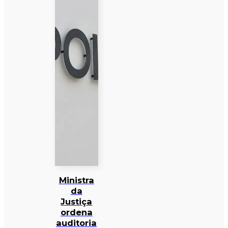
Ministra
da
Justiça
ordena
auditoria