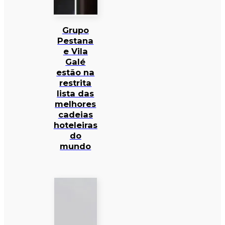
Grupo
Pestana
e Vila
Galé
estão na
restrita
lista das
melhores
cadeias
hoteleiras
do
mundo