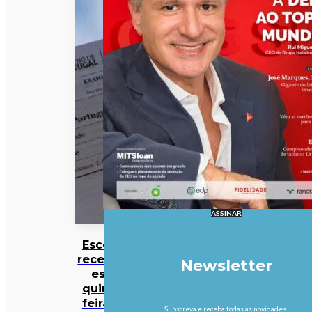
ASSINAR
Escolas
recebem
Newsletter
esta
quinta-
feira as
Subscreva e receba todas as novidades.