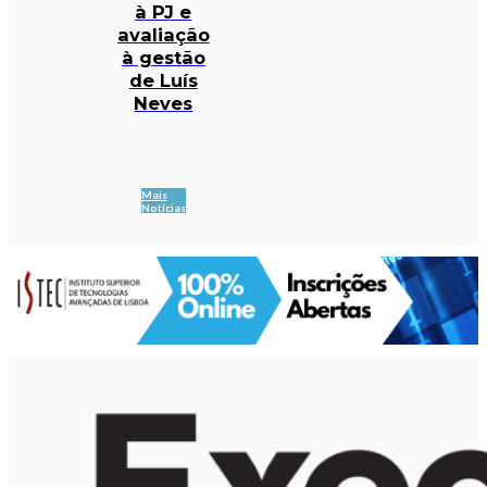
à PJ e
avaliação
à gestão
de Luís
Neves
Mais
Notícias