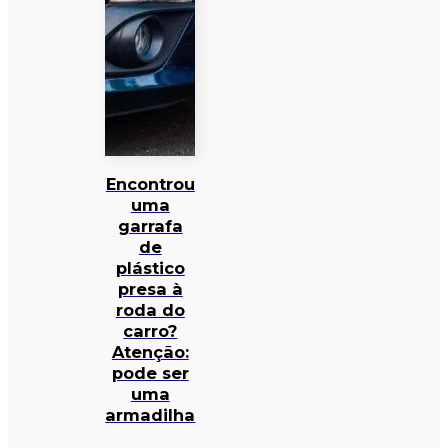
Encontrou
uma
garrafa
de
plástico
presa à
roda do
carro?
Atenção:
pode ser
uma
armadilha