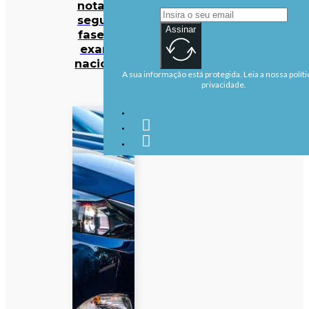
notas da
segunda
Assinar
fase dos
exames
nacionais
A sua informação está protegida. Leia a nossa políti
privacidade.