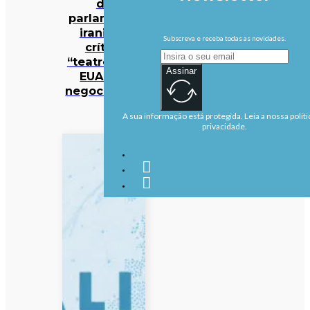
do
parlamento
iraniano
Subscreva e receba todas as novidades.
crítica
“teatro” dos
Assinar
EUA nas
negociações
A sua informação está protegida. Leia a nossa políti
privacidade.