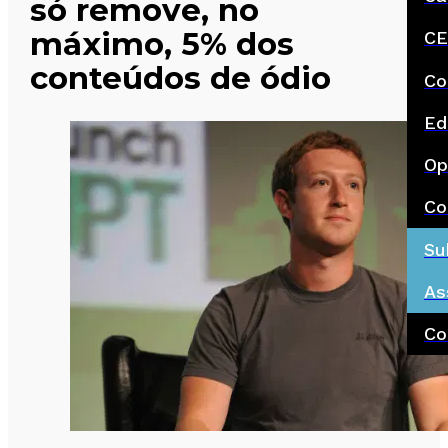
só remove, no
máximo, 5% dos
CE
conteúdos de ódio
Co
Ed
Op
Co
Su
As
Co