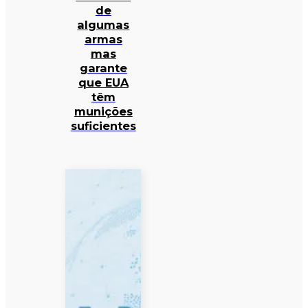
de
algumas
armas
mas
garante
que EUA
têm
munições
suficientes