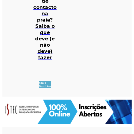
de
contacto
na
praia?
Saiba o
que
deve (e
não
deve)
fazer
Mais
Notícias