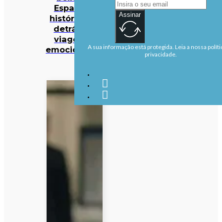
Espaço. A
Assinar
história por
detrás da
viagem é
A sua informação está protegida. Leia a nossa políti
emocionante
privacidade.