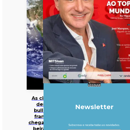
ASSINAR
As cinzas
deste
Newsletter
bulldog
francês
chegaram à
Subscreva e receba todas as novidades.
beira do