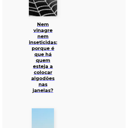
Nem
vinagre
nem
inseticidas:
porque é
que há
quem
esteja a
colocar
algodões
nas
janelas?