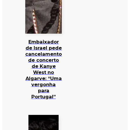
Embaixador
de Israel pede
cancelamento
de concerto
de Kanye
West no
Algarve: “Uma
vergonha
para
Portugal”