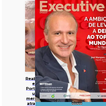
Reabilitar
em
Portugal:
um
mercado
atrativo,
ASSINAR