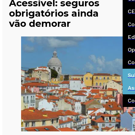
Acessível: seguros
obrigatórios ainda
CE
vão demorar
Co
Ed
Op
Co
Su
As
Co