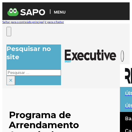
MENU
Saltar para o conteúdo principal
Ir para o footer
Pesquisar no
site
Pesquisar
×
Úl
Úl
Programa de
Ba
Arrendamento
Ca