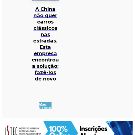
A China
não quer
carros
clássicos
nas
estradas.
Esta
empresa
encontrou
a solução:
fazê-los
de novo
Mais
Notícias