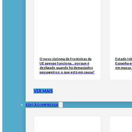
O novo sistema de fronteiras da
Estado Isl
UE apenas funciona… porque é
Espanha e
desligado quando há demasiados
em massa
passageiros: o que está em causa?
VER MAIS
EDIÇÃO IMPRESSA