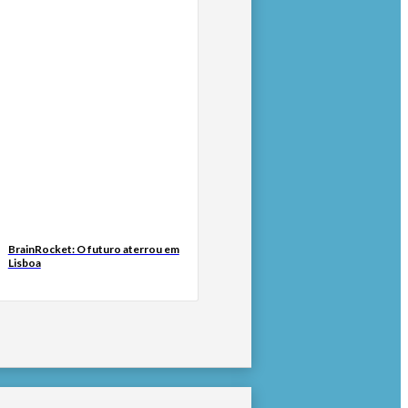
BrainRocket: O futuro aterrou em
Lisboa