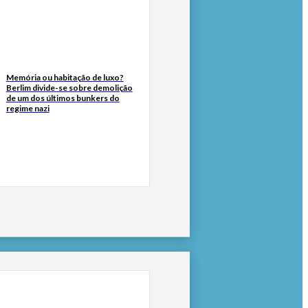
Memória ou habitação de luxo?
Berlim divide-se sobre demolição
de um dos últimos bunkers do
regime nazi