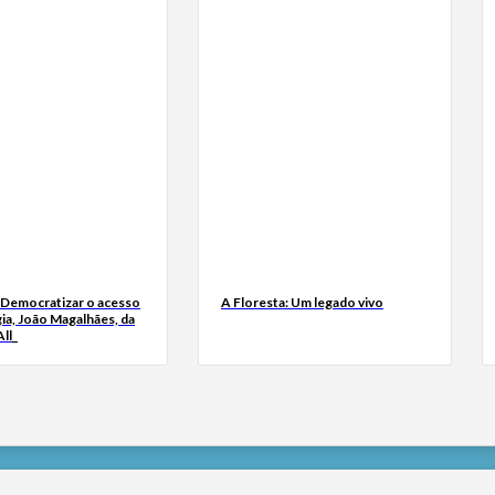
 Democratizar o acesso
A Floresta: Um legado vivo
ia, João Magalhães, da
ll_