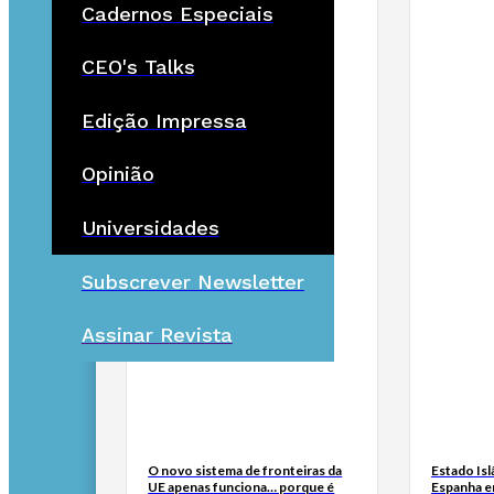
Cadernos Especiais
CEO's Talks
Edição Impressa
Opinião
Universidades
Subscrever Newsletter
Assinar Revista
O novo sistema de fronteiras da
Estado Isl
UE apenas funciona… porque é
Espanha e