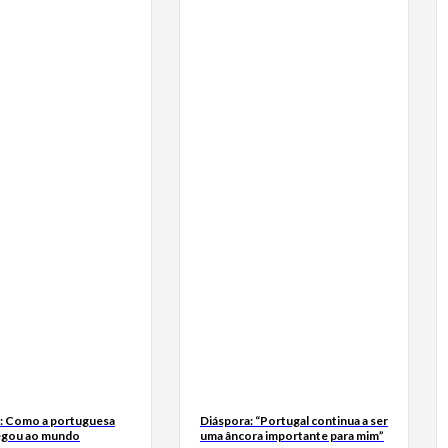
a: Como a portuguesa
Diáspora: “Portugal continua a ser
egou ao mundo
uma âncora importante para mim”