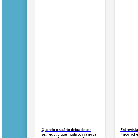
Quando o salário deixa de ser
Entrevist
segredo: o que muda com a nova
Fricon ch