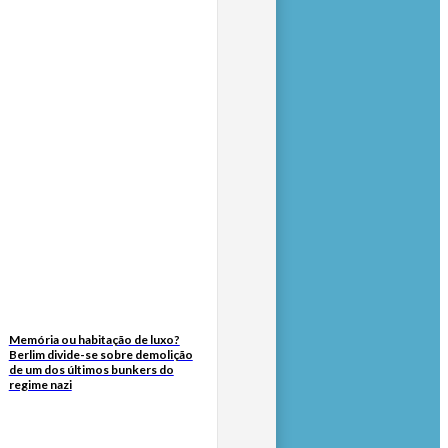
Memória ou habitação de luxo?
Berlim divide-se sobre demolição
de um dos últimos bunkers do
regime nazi