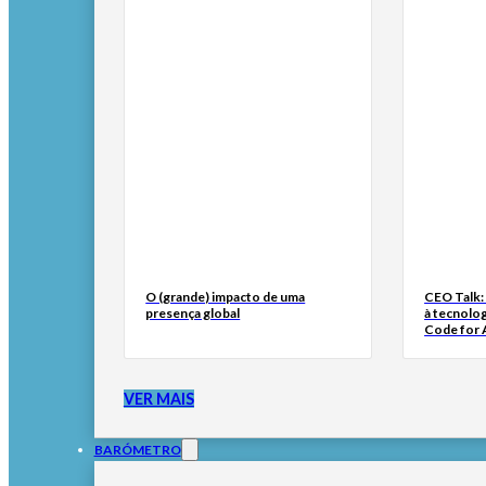
O (grande) impacto de uma
CEO Talk:
presença global
à tecnolog
Code for A
VER MAIS
BARÓMETRO