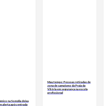
Mau tempo: Pessoas retiradas de
zona de campismo da Praia da
Vitória em segurança na escola
profissional
âmico na Somália deixa
m alerta após entrada