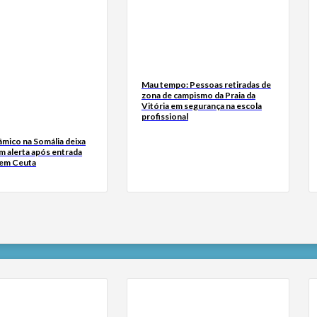
Mau tempo: Pessoas retiradas de
zona de campismo da Praia da
Vitória em segurança na escola
profissional
âmico na Somália deixa
m alerta após entrada
 em Ceuta