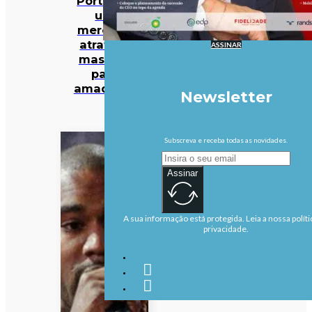
Portugal:
um
mercado
atrativo,
ASSINAR
mas não
para
amadores
Newsletter
Subscreva e receba todas as novidades.
Assinar
A sua informação está protegida. Leia a nossa políti
privacidade.