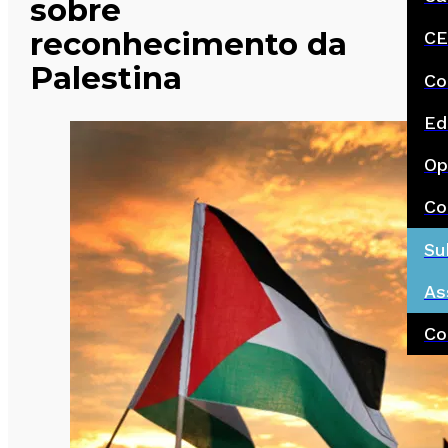
sobre
reconhecimento da
CE
Palestina
Co
Ed
Op
Co
Su
As
Co