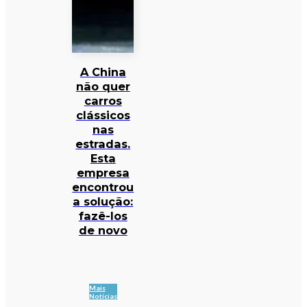
A China
não quer
carros
clássicos
nas
estradas.
Esta
empresa
encontrou
a solução:
fazê-los
de novo
Mais
Notícias