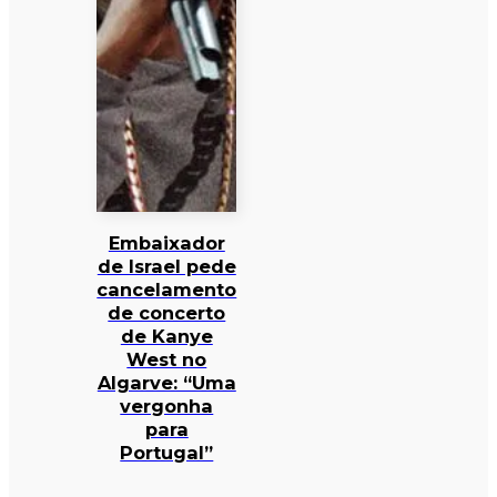
Embaixador
de Israel pede
cancelamento
de concerto
de Kanye
West no
Algarve: “Uma
vergonha
para
Portugal”