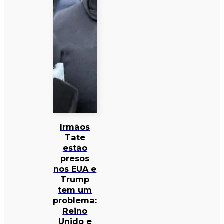
Irmãos
Tate
estão
presos
nos EUA e
Trump
tem um
problema:
Reino
Unido e