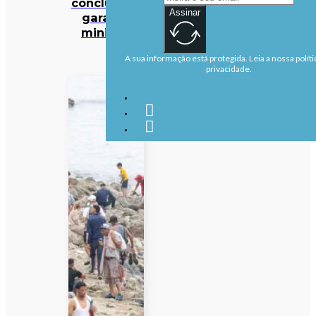
concluídas,
Assinar
garante
ministra
A sua informação está protegida. Leia a nossa políti
privacidade.