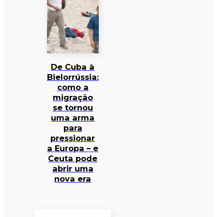
De Cuba à
Bielorrússia:
como a
migração
se tornou
uma arma
para
pressionar
a Europa – e
Ceuta pode
abrir uma
nova era