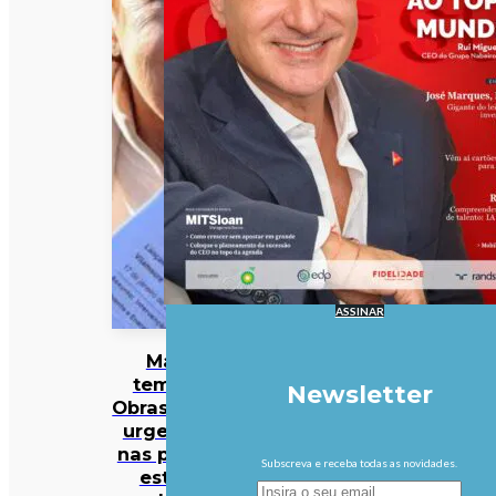
ASSINAR
Mau
tempo:
Newsletter
Obras mais
urgentes
nas praias
Subscreva e receba todas as novidades.
estão