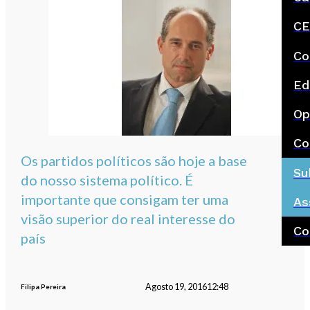
CE
Co
Ed
Op
Co
Os partidos políticos são hoje a base
Su
do nosso sistema político. É
importante que consigam ter uma
As
visão superior do real interesse do
Co
país
Agosto 19, 2016
12:48
Filipa Pereira