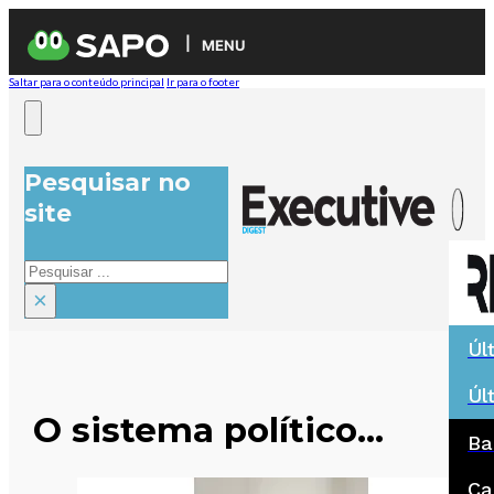
MENU
Saltar para o conteúdo principal
Ir para o footer
Pesquisar no
site
Pesquisar
×
Úl
Úl
O sistema político…
Ba
Ca