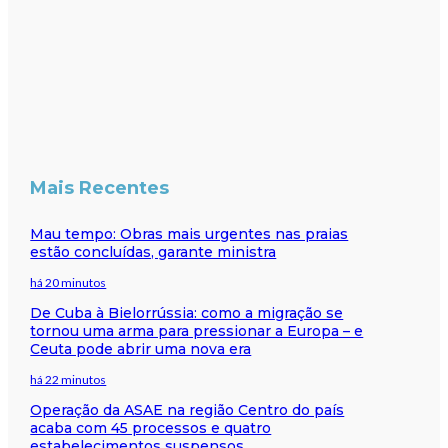
Mais Recentes
Mau tempo: Obras mais urgentes nas praias
estão concluídas, garante ministra
há 20 minutos
De Cuba à Bielorrússia: como a migração se
tornou uma arma para pressionar a Europa – e
Ceuta pode abrir uma nova era
há 22 minutos
Operação da ASAE na região Centro do país
acaba com 45 processos e quatro
estabelecimentos suspensos