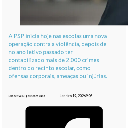
A PSP inicia hoje nas escolas uma nova
operação contra a violência, depois de
no ano letivo passado ter
contabilizado mais de 2.000 crimes
dentro do recinto escolar, como
ofensas corporais, ameaças ou injúrias.
Janeiro 19, 2026
9:05
Executive Digest com Lusa