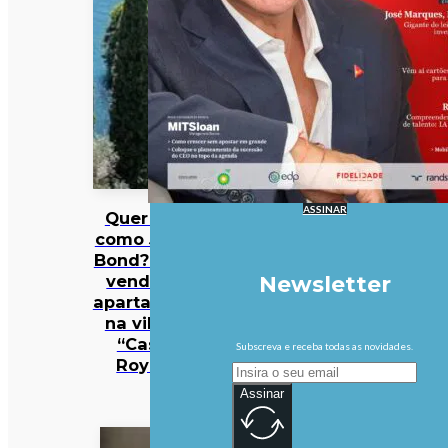
ASSINAR
Quer viver
como James
Bond? Está à
venda um
Newsletter
apartamento
na villa de
“Casino
Subscreva e receba todas as novidades.
Royale”
Assinar