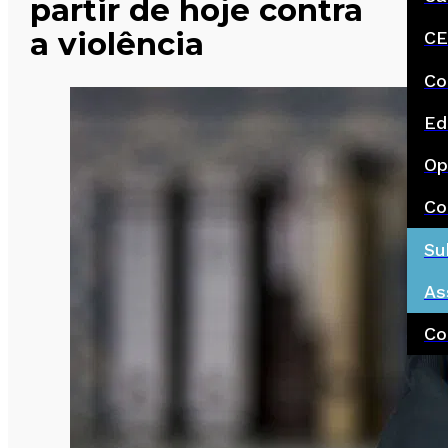
partir de hoje contra
a violência
CE
Co
Ed
Op
Co
Su
As
Co