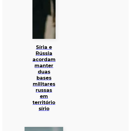
Síria e
Rússia
acordam
manter
duas
bases
militares
russas
em
território
sírio