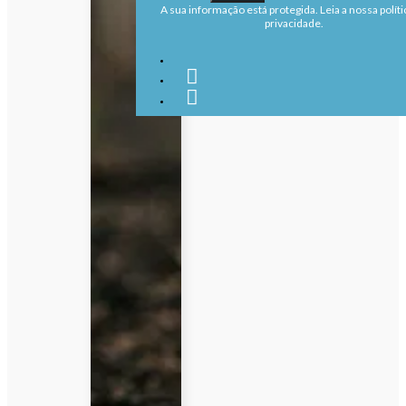
A sua informação está protegida. Leia a nossa políti
privacidade.