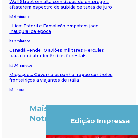
Wall Street em alta com dados de emprego a
afastarem espectro de subida de taxas de juro
há 6 minutos
I Liga: Estoril e Famalicão empatam jogo
inaugural da época
há 8 minutos
Canadá vende 10 aviões militares Hercules
para combater incêndios florestais
há 34 minutos
Migrações: Governo espanhol repõe controlos
fronteiriços a viajantes de Itália
há 1 hora
Mais
Notícias
Edição Impressa