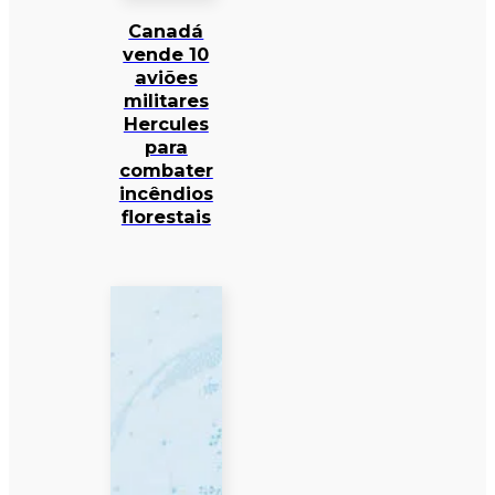
Canadá
vende 10
aviões
militares
Hercules
para
combater
incêndios
florestais