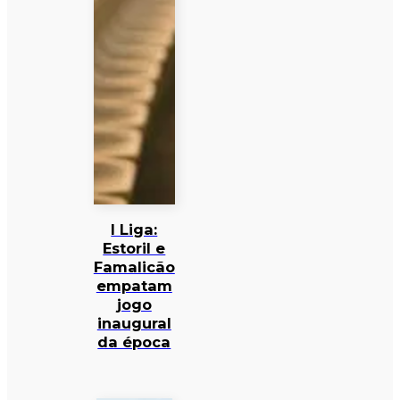
I Liga:
Estoril e
Famalicão
empatam
jogo
inaugural
da época