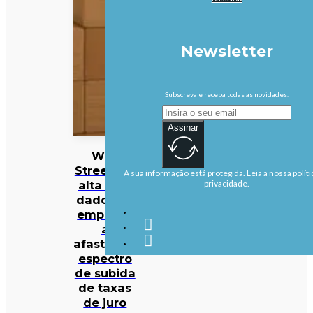
Newsletter
Subscreva e receba todas as novidades.
Assinar
Wall
Street em
A sua informação está protegida. Leia a nossa políti
alta com
privacidade.
dados de
emprego
a
afastarem
espectro
de subida
de taxas
de juro