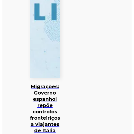
Migrações:
Governo
espanhol
repõe
controlos
fronteiriços
a viajantes
de Itália