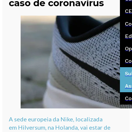
caso de coronavírus
CE
Co
Ed
Op
Co
Su
As
Co
A sede europeia da Nike, localizada
em Hilversum, na Holanda, vai estar de