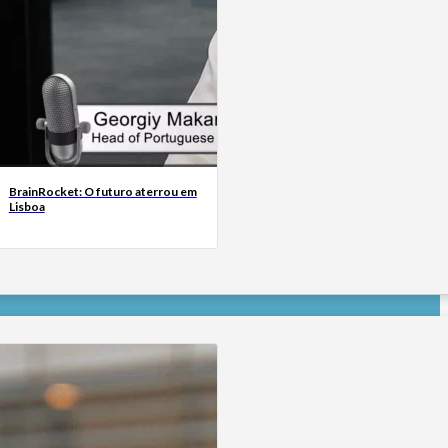
BrainRocket: O futuro aterrou em
Lisboa