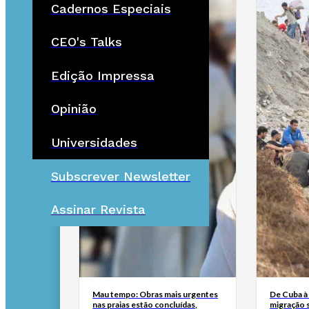
Cadernos Especiais
CEO's Talks
Edição Impressa
Opinião
Universidades
Subscrever Newsletter
Assinar Revista
Mau tempo: Obras mais urgentes
De Cuba à 
nas praias estão concluídas,
migração 