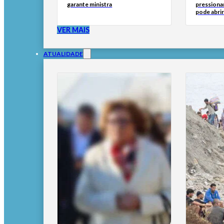
garante ministra
pressionar
pode abri
VER MAIS
ATUALIDADE