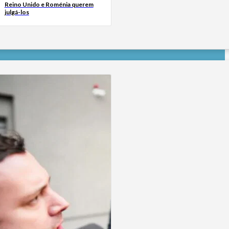
Reino Unido e Roménia querem
julgá-los