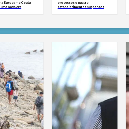
 a Europa – e Ceuta
processos e quatro
r uma nova era
estabelecimentos suspensos