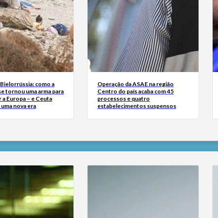
Bielorrússia: como a
Operação da ASAE na região
se tornou uma arma para
Centro do país acaba com 45
 a Europa – e Ceuta
processos e quatro
r uma nova era
estabelecimentos suspensos