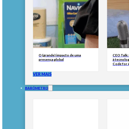
O (grande) impacto de uma
CEO Talk:
presença global
à tecnolog
Code for A
VER MAIS
BARÓMETRO