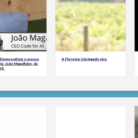
 Democratizar o acesso
A Floresta: Um legado vivo
ia, João Magalhães, da
ll_