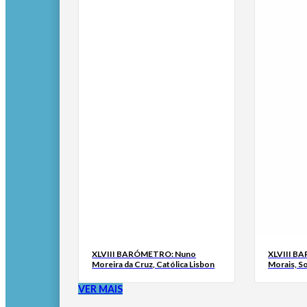
XLVIII BARÓMETRO: Nuno
XLVIII B
Moreira da Cruz, Católica Lisbon
Morais, S
VER MAIS