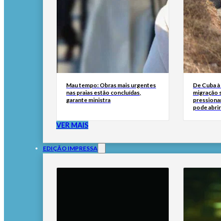
Mau tempo: Obras mais urgentes
De Cuba à 
nas praias estão concluídas,
migração 
garante ministra
pressionar
pode abri
VER MAIS
EDIÇÃO IMPRESSA