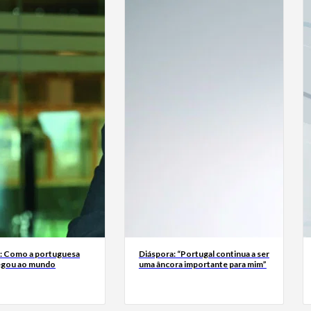
a: Como a portuguesa
Diáspora: “Portugal continua a ser
egou ao mundo
uma âncora importante para mim”