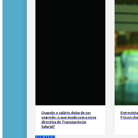
Quando o salário deixa de ser
Entrevist
segredo: o que muda com a nova
Fricon ch
directiva de Transparência
Salarial?
VER MAIS