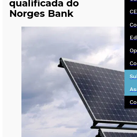
qualificada do
Norges Bank
CE
Co
Ed
Op
Co
Su
As
Co