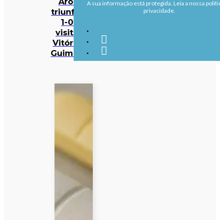
Arouca
A sua informação está protegida. Leia a nossa políti
triunfa por
privacidade.
1-0 na
visita ao
Vitória de
Guimarães