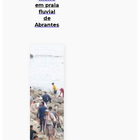
em praia
fluvial
de
Abrantes