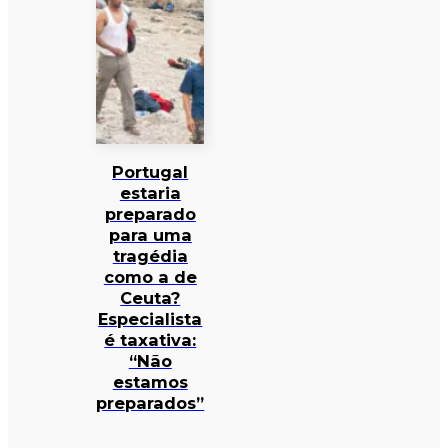
Portugal
estaria
preparado
para uma
tragédia
como a de
Ceuta?
Especialista
é taxativa:
“Não
estamos
preparados”