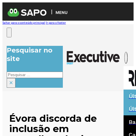
MENU
Saltar para o conteúdo principal
Ir para o footer
Pesquisar no
site
Pesquisar
×
Úl
Úl
Évora discorda de
Ba
inclusão em
Ca