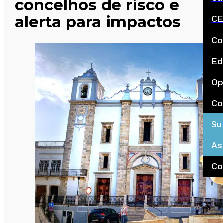
concelhos de risco e
alerta para impactos
CE
Co
Ed
Op
Co
Su
As
Co