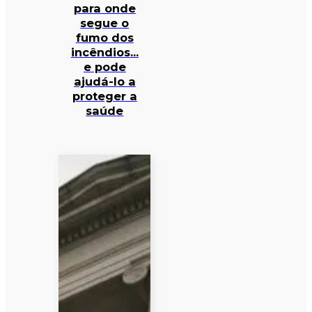
para onde
segue o
fumo dos
incêndios…
e pode
ajudá-lo a
proteger a
saúde