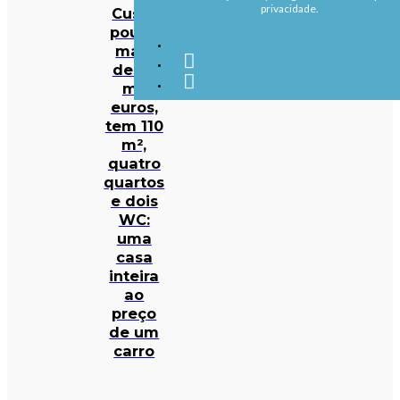
privacidade.
Custa
pouco
mais
de 30
mil
euros,
tem 110
m²,
quatro
quartos
e dois
WC:
uma
casa
inteira
ao
preço
de um
carro