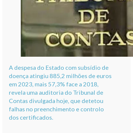
A despesa do Estado com subsídio de
doença atingiu 885,2 milhões de euros
em 2023, mais 57,3% face a 2018,
revela uma auditoria do Tribunal de
Contas divulgada hoje, que detetou
falhas no preenchimento e controlo
dos certificados.