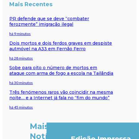
Mais Recentes
PR defende que se deve “combater
ferozmente” imigração ilegal
há 9 minutos
Dois mortos e dois ferdos graves em despiste
autmóvel na A33 em Fernão Ferro
há 28 minutos
Sobe para oito o número de mortos em
ataque com arma de fogo a escola na Tailândia
há 30 minutos
Três fenómenos raros vão coincidir na mesma
noite… e a Internet já fala no “fim do mundo”
há 45 minutos
Mais
Notícias
Edição Impressa