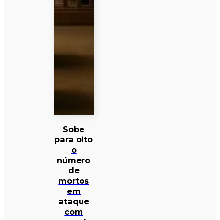
Sobe
para oito
o
número
de
mortos
em
ataque
com