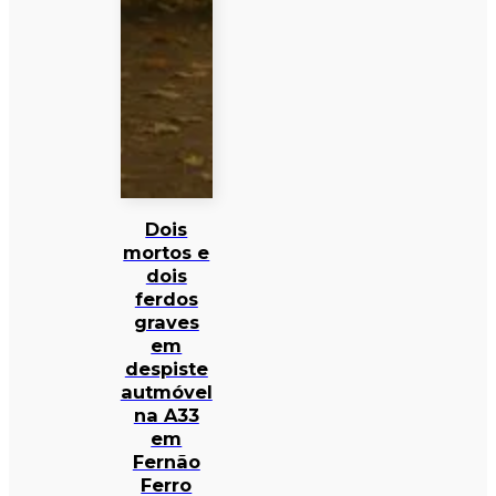
Dois
mortos e
dois
ferdos
graves
em
despiste
autmóvel
na A33
em
Fernão
Ferro