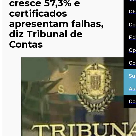
cresce 57,3% e
certificados
CE
apresentam falhas,
Co
diz Tribunal de
Ed
Contas
Op
Co
Su
As
Co