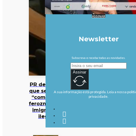
ASSINAR
Newsletter
Subscreva e receba todas as novidades.
Assinar
PR defende
que se deve
A sua informação está protegida. Leia a nossa políti
“combater
privacidade.
ferozmente”
imigração
ilegal