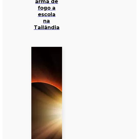
arma de
fogo a
escola
na
Tailândia