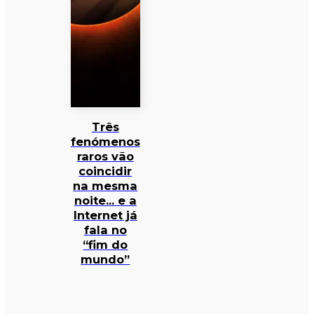
Três
fenómenos
raros vão
coincidir
na mesma
noite… e a
Internet já
fala no
“fim do
mundo”