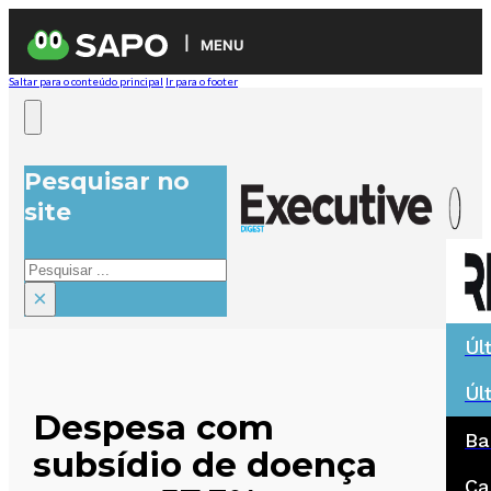
MENU
Saltar para o conteúdo principal
Ir para o footer
Pesquisar no
site
Pesquisar
×
Úl
Úl
Despesa com
Ba
subsídio de doença
Ca