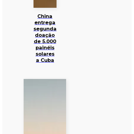
China
entrega
segunda
doação
de 5.000
painéis
solares
a Cuba