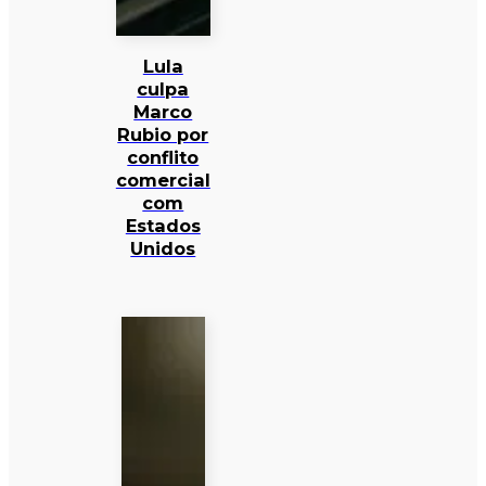
Lula
culpa
Marco
Rubio por
conflito
comercial
com
Estados
Unidos