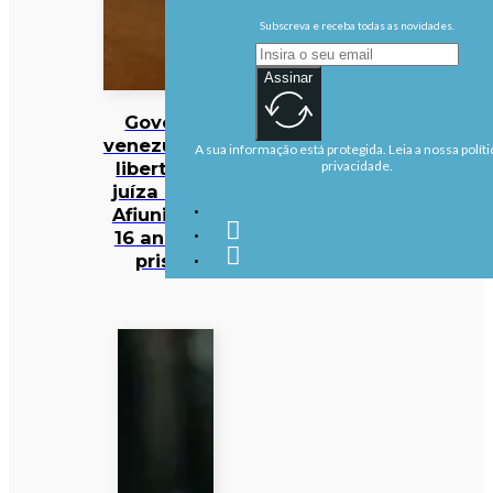
Subscreva e receba todas as novidades.
Assinar
Governo
venezuelano
A sua informação está protegida. Leia a nossa políti
liberta ex-
privacidade.
juíza Maria
Afiuni após
16 anos de
prisão