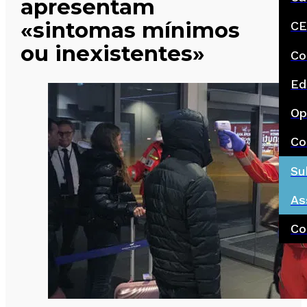
apresentam
«sintomas mínimos
CE
ou inexistentes»
Co
Ed
Op
Co
Su
As
Co