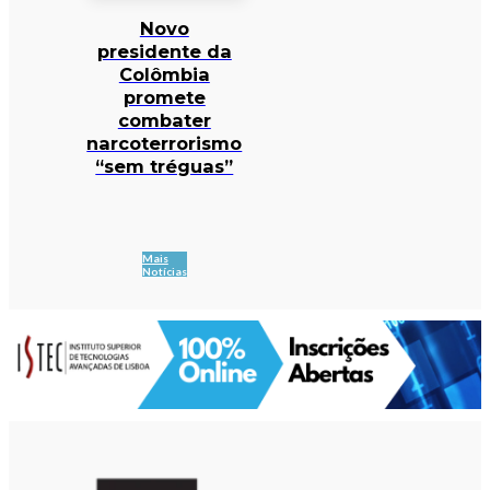
Novo
presidente da
Colômbia
promete
combater
narcoterrorismo
“sem tréguas”
Mais
Notícias