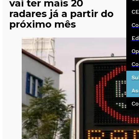
vai ter mais 20
radares já a partir do
CE
próximo mês
Co
Ed
Op
Co
Su
As
Co