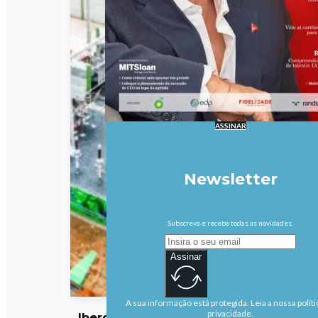
ASSINAR
Newsletter
Subscreva e receba todas as novidades.
Assinar
A sua informação está protegida. Leia a nossa políti
privacidade.
Iberdrola