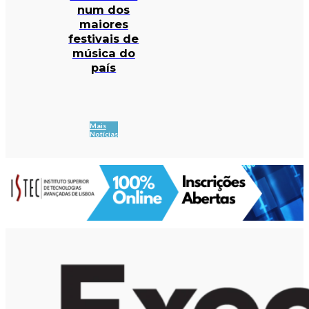
num dos
maiores
festivais de
música do
país
Mais
Notícias