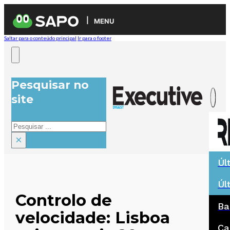
MENU
Saltar para o conteúdo principal
Ir para o footer
Pesquisar no
site
Pesquisar
×
Úl
Úl
Controlo de
Ba
velocidade: Lisboa
Ca