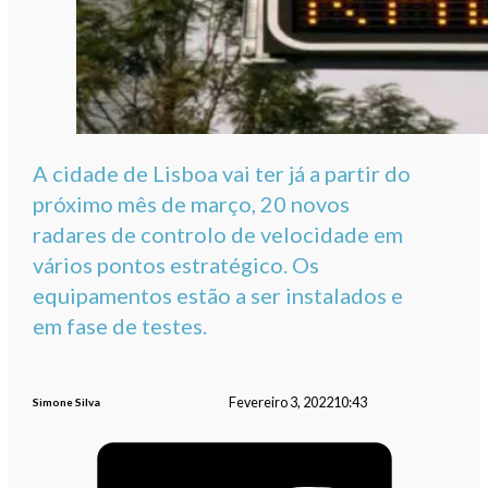
A cidade de Lisboa vai ter já a partir do
próximo mês de março, 20 novos
radares de controlo de velocidade em
vários pontos estratégico. Os
equipamentos estão a ser instalados e
em fase de testes.
Fevereiro 3, 2022
10:43
Simone Silva