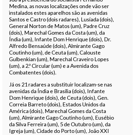
Medina, as novas localizações onde vão ser
instalados estes aparelhos são as avenidas
Santos e Castro (dois radares), Lusíada (dois),
General Norton de Matos (um), Padre Cruz
(dois), Marechal Gomes da Costa (um), da
Índia (um), Infante Dom Henrique (dois), Dr.
Alfredo Bensaúde (dois), Almirante Gago
Coutinho (um), de Ceuta (um), Calouste
Gulbenkian (um), Marechal Craveiro Lopes
(um), a 2.ª Circular (um) e a Avenida dos
Combatentes (dois).
Já os 21 radares a substituir localizam-se nas
avenidas da Índia e Brasília (dois), Infante
Dom Henrique (dois), de Ceuta (dois), Gen.
Correia Barreto (dois), Estados Unidos da
América (dois), Marechal Gomes da Costa
(um), Almirante Gago Coutinho (um), Eusébio
da Silva Ferreira (um), 5 de Outubro (um), da
Igreja (um), Cidade do Porto (um), João XXI