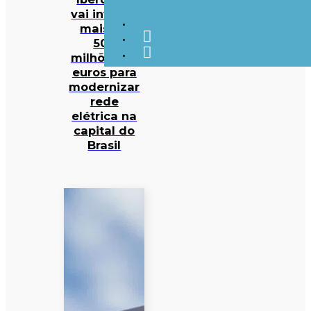
vai investir
mais de
500
milhões de
euros para
modernizar
rede
elétrica na
capital do
Brasil