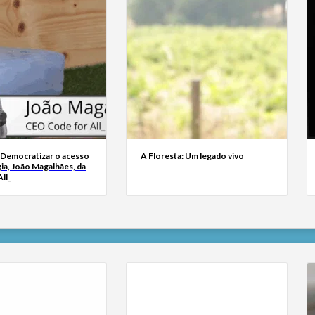
 Democratizar o acesso
A Floresta: Um legado vivo
ia, João Magalhães, da
ll_