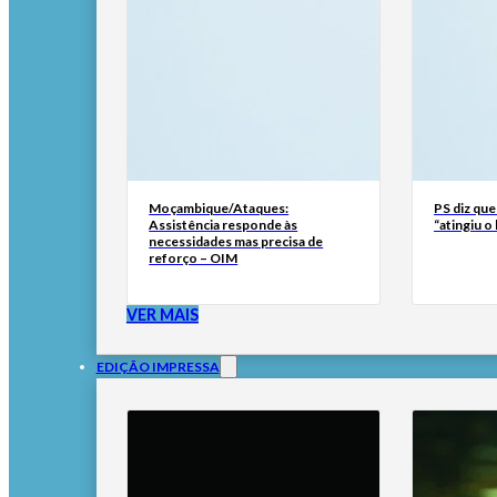
Moçambique/Ataques:
PS diz que
Assistência responde às
“atingiu o
necessidades mas precisa de
reforço – OIM
VER MAIS
EDIÇÃO IMPRESSA