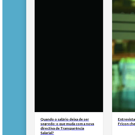
Quando o salário deixa de ser
Entrevist
segredo: o que muda com a nova
Fricon ch
directiva de Transparência
Salarial?