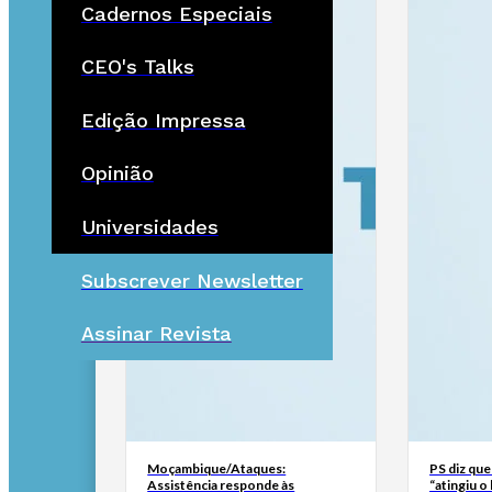
Cadernos Especiais
CEO's Talks
Edição Impressa
Opinião
Universidades
Subscrever Newsletter
Assinar Revista
Moçambique/Ataques:
PS diz que
Assistência responde às
“atingiu o