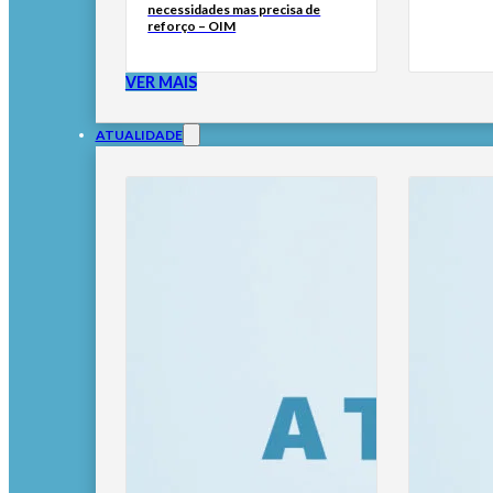
necessidades mas precisa de
reforço – OIM
VER MAIS
ATUALIDADE