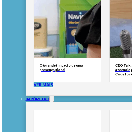
O (grande) impacto de uma
CEO Talk:
presença global
à tecnolog
Code for A
VER MAIS
BARÓMETRO