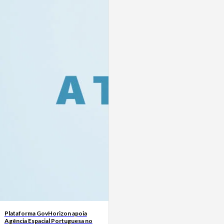
Plataforma GovHorizon apoia
Agência Espacial Portuguesa no