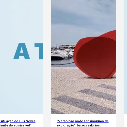
 situação de Luís Neves
“Verão não pode ser sinónimo de
 limite do admissível”
exploração”: baixos salários,