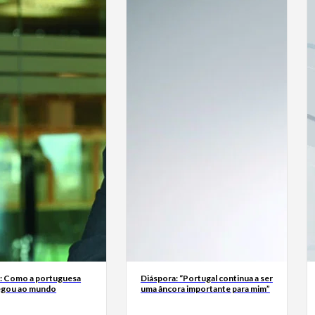
a: Como a portuguesa
Diáspora: “Portugal continua a ser
egou ao mundo
uma âncora importante para mim”