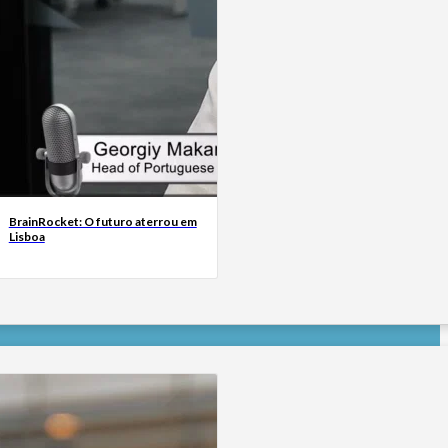
BrainRocket: O futuro aterrou em
Lisboa