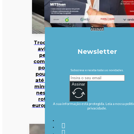
ASSINAR
Trocar o
avião
Newsletter
pelo
comboio
pode
Subscreva e receba todas as novidades.
poupar
até 140
Assinar
minutos
nestas
rotas
A sua informação está protegida. Leia a nossa políti
europeias
privacidade.