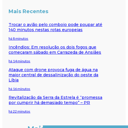
Mais Recentes
Trocar o avião pelo comboio pode poupar até
140 minutos nestas rotas europeias
há 8 minutos
Incêndios: Em resolução os dois fogos que
começaram sábado em Carrazeda de Ansiães
há 14 minutos
Ataque com drone provoca fuga de água na
maior central de dessalinização do oeste da
Líbia
há 16 minutos
Revitalização da Serra da Estrela é “promessa
por cumprir há demasiado tempo” – PR
há 22 minutos