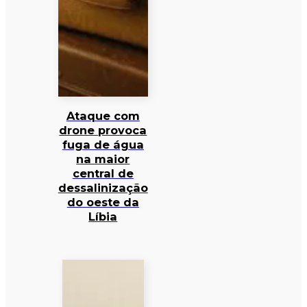
Ataque com
drone provoca
fuga de água
na maior
central de
dessalinização
do oeste da
Líbia