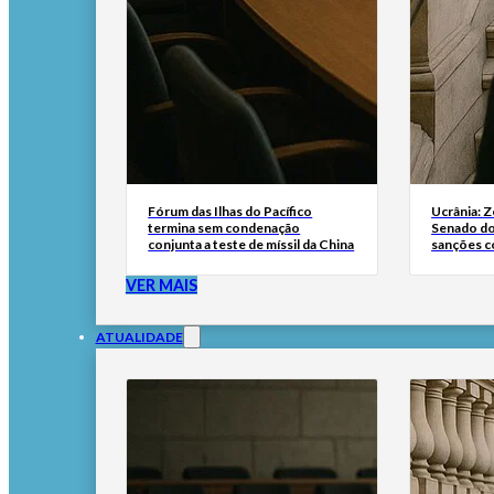
Fórum das Ilhas do Pacífico
Ucrânia: 
termina sem condenação
Senado do
conjunta a teste de míssil da China
sanções co
VER MAIS
ATUALIDADE