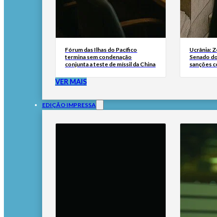
Fórum das Ilhas do Pacífico
Ucrânia: 
termina sem condenação
Senado do
conjunta a teste de míssil da China
sanções co
VER MAIS
EDIÇÃO IMPRESSA