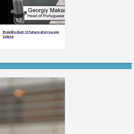
BrainRocket: O futuro aterrou em
Lisboa