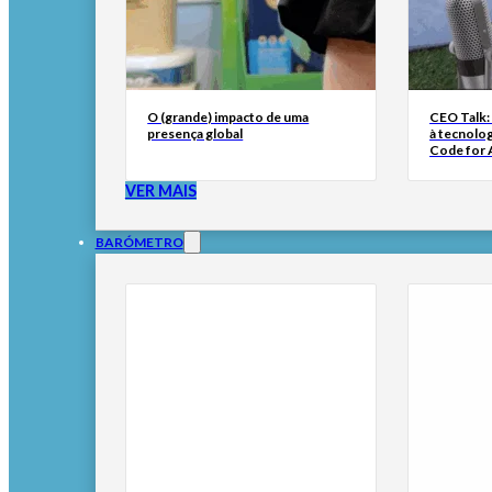
O (grande) impacto de uma
CEO Talk:
presença global
à tecnolog
Code for A
VER MAIS
BARÓMETRO