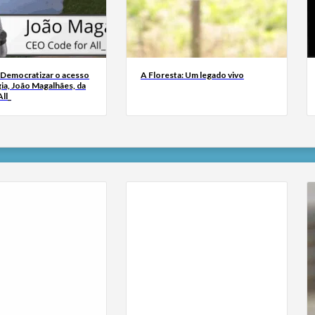
 Democratizar o acesso
A Floresta: Um legado vivo
ia, João Magalhães, da
ll_