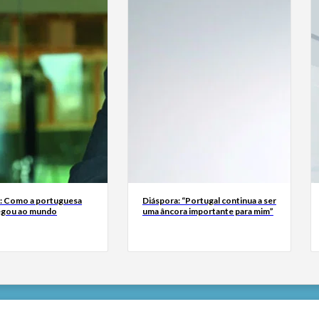
a: Como a portuguesa
Diáspora: “Portugal continua a ser
egou ao mundo
uma âncora importante para mim”