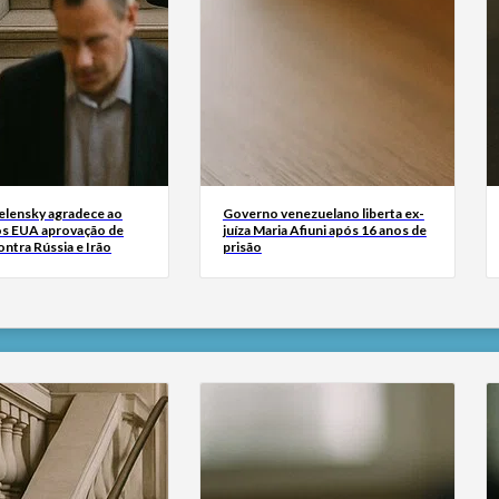
Zelensky agradece ao
Governo venezuelano liberta ex-
s EUA aprovação de
juíza Maria Afiuni após 16 anos de
ntra Rússia e Irão
prisão