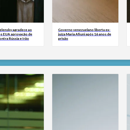
Zelensky agradece ao
Governo venezuelano liberta ex-
s EUA aprovação de
juíza Maria Afiuni após 16 anos de
ntra Rússia e Irão
prisão