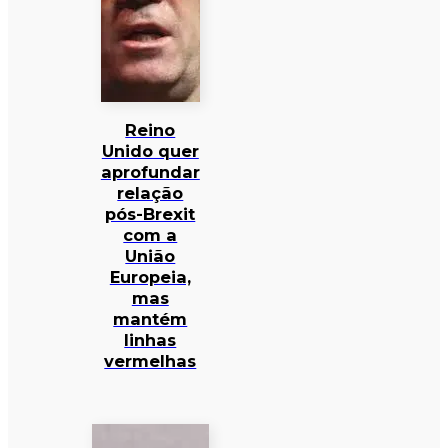
Reino
Unido quer
aprofundar
relação
pós-Brexit
com a
União
Europeia,
mas
mantém
linhas
vermelhas