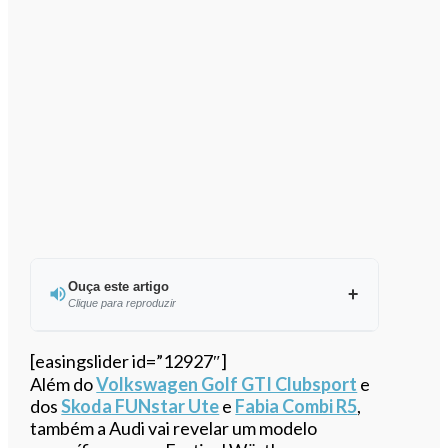
Ouça este artigo
Clique para reproduzir
Ouvir este artigo
[easingslider id=”12927″]
Além do
Volkswagen Golf GTI Clubsport
e
dos
Skoda FUNstar Ute
e
Fabia Combi R5
,
também a Audi vai revelar um modelo