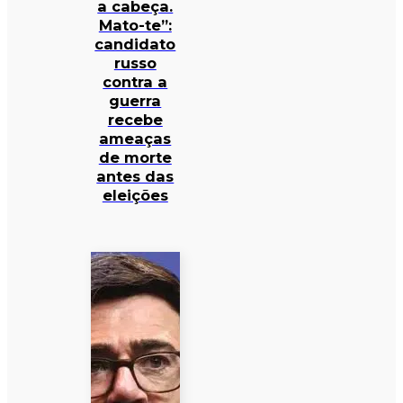
a cabeça.
Mato-te”:
candidato
russo
contra a
guerra
recebe
ameaças
de morte
antes das
eleições