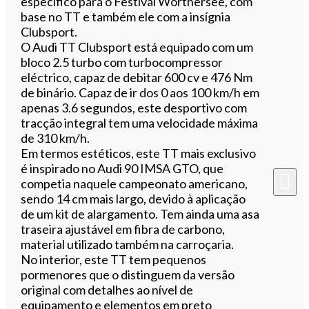
específico para o Festival Wörthersee, com
base no TT e também ele com a insígnia
Clubsport.
O Audi TT Clubsport está equipado com um
bloco 2.5 turbo com turbocompressor
eléctrico, capaz de debitar 600 cv e 476 Nm
de binário. Capaz de ir dos 0 aos 100 km/h em
apenas 3.6 segundos, este desportivo com
tracção integral tem uma velocidade máxima
de 310 km/h.
Em termos estéticos, este TT mais exclusivo
é inspirado no Audi 90 IMSA GTO, que
competia naquele campeonato americano,
sendo 14 cm mais largo, devido à aplicação
de um kit de alargamento. Tem ainda uma asa
traseira ajustável em fibra de carbono,
material utilizado também na carroçaria.
No interior, este TT tem pequenos
pormenores que o distinguem da versão
original com detalhes ao nível de
equipamento e elementos em preto