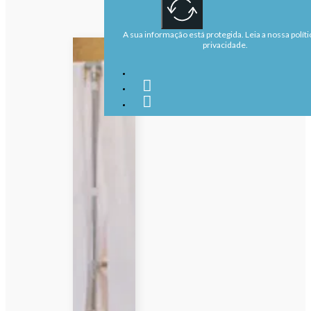
A sua informação está protegida. Leia a nossa políti
privacidade.