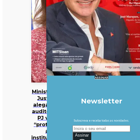
ASSINAR
Ministra da
Justiça
Newsletter
alega que
auditoria à
PJ visa
Subscreva e receba todas as novidades.
“proteger
a
Assinar
instituição”