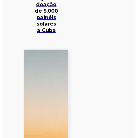
doação
de 5.000
painéis
solares
a Cuba