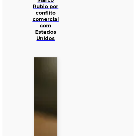
Marco
Rubio por
conflito
comercial
com
Estados
Unidos