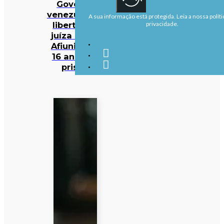
Governo
venezuelano
A sua informação está protegida. Leia a nossa políti
liberta ex-
privacidade.
juíza Maria
Afiuni após
16 anos de
prisão