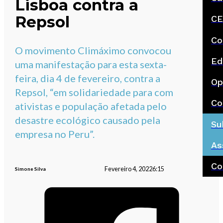
Lisboa contra a
Repsol
CE
Co
O movimento Climáximo convocou
Ed
uma manifestação para esta sexta-
feira, dia 4 de fevereiro, contra a
Op
Repsol, “em solidariedade para com
Co
ativistas e população afetada pelo
desastre ecológico causado pela
Su
empresa no Peru”.
As
Co
Fevereiro 4, 2022
6:15
Simone Silva