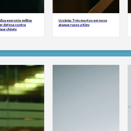
liza exercício militar
Ucrânia: Três mortos em novo
ar defesa contra
ataque russo a Kiev
que chinês