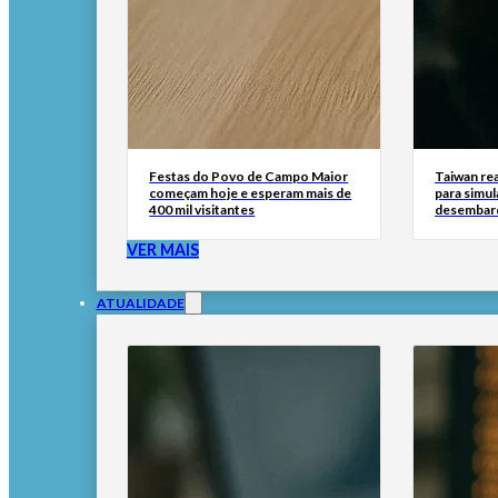
Festas do Povo de Campo Maior
Taiwan rea
começam hoje e esperam mais de
para simul
400 mil visitantes
desembar
VER MAIS
ATUALIDADE