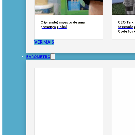
O (grande) impacto de uma
CEO Talk:
presença global
à tecnolog
Code for A
VER MAIS
BARÓMETRO