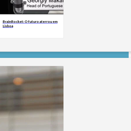
BrainRocket: O futuro aterrou em
Lisboa