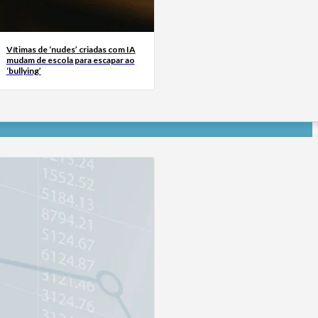
Vítimas de ‘nudes’ criadas com IA
mudam de escola para escapar ao
‘bullying’