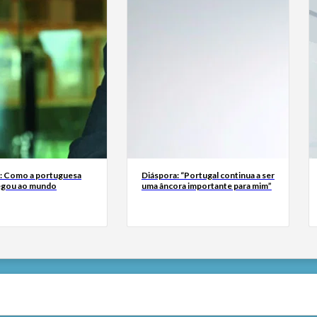
a: Como a portuguesa
Diáspora: “Portugal continua a ser
egou ao mundo
uma âncora importante para mim”