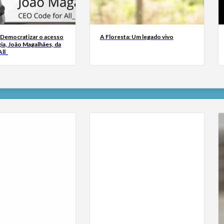
 Democratizar o acesso
A Floresta: Um legado vivo
ia, João Magalhães, da
ll_