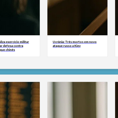
liza exercício militar
Ucrânia: Três mortos em novo
ar defesa contra
ataque russo a Kiev
que chinês