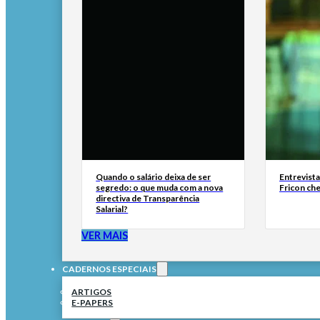
Quando o salário deixa de ser
Entrevist
segredo: o que muda com a nova
Fricon ch
directiva de Transparência
Salarial?
VER MAIS
CADERNOS ESPECIAIS
ARTIGOS
E-PAPERS