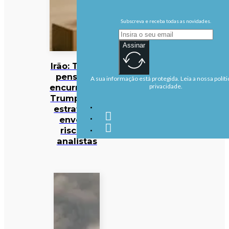
Subscreva e receba todas as novidades.
Assinar
Irão: Teerão
pensa ter
A sua informação está protegida. Leia a nossa políti
encurralado
privacidade.
Trump, mas
estratégia
envolve
riscos –
analistas