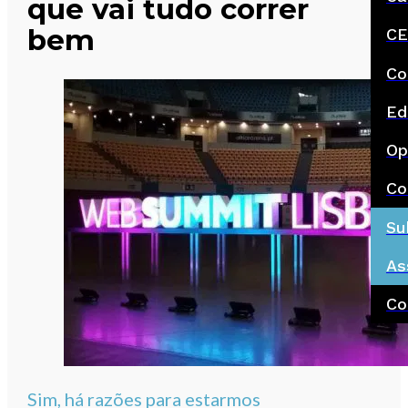
que vai tudo correr
bem
CE
Co
Ed
Op
Co
Su
As
Co
Sim, há razões para estarmos