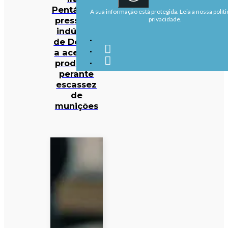
Pentágono
A sua informação está protegida. Leia a nossa políti
pressiona
privacidade.
indústria
de Defesa
a acelerar
produção
perante
escassez
de
munições