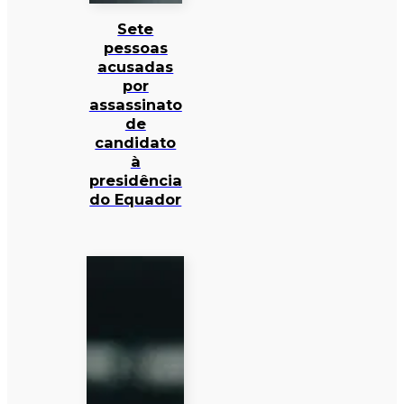
Sete
pessoas
acusadas
por
assassinato
de
candidato
à
presidência
do Equador