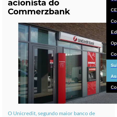
acionista do
Commerzbank
CE
Co
Ed
Op
Co
Su
As
Co
O Unicredit, segundo maior banco de