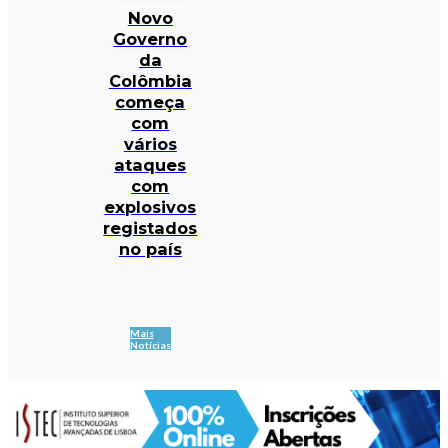
Novo
Governo
da
Colômbia
começa
com
vários
ataques
com
explosivos
registados
no país
Mais
Notícias