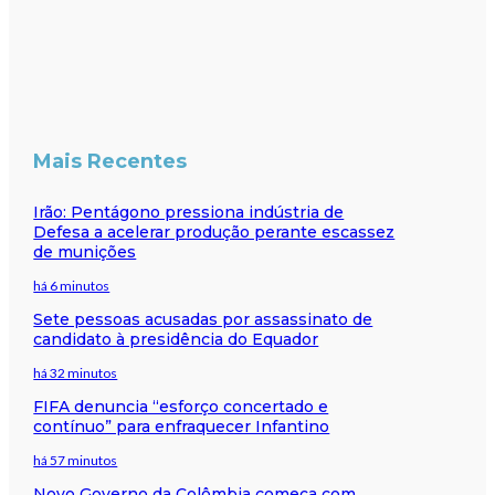
Mais Recentes
Irão: Pentágono pressiona indústria de
Defesa a acelerar produção perante escassez
de munições
há 6 minutos
Sete pessoas acusadas por assassinato de
candidato à presidência do Equador
há 32 minutos
FIFA denuncia “esforço concertado e
contínuo” para enfraquecer Infantino
há 57 minutos
Novo Governo da Colômbia começa com