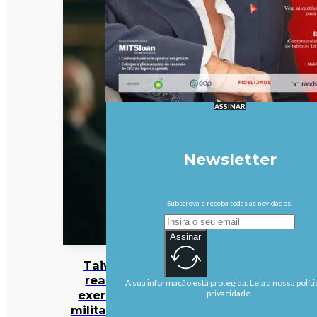
ASSINAR
Newsletter
Subscreva e receba todas as novidades.
Assinar
Taiwan
realiza
A sua informação está protegida. Leia a nossa políti
exercício
privacidade.
militar para