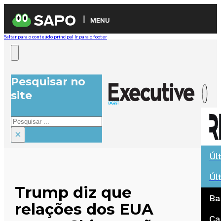
MENU
Saltar para o conteúdo principal
Ir para o footer
Pesquisar no
site
Pesquisar
×
Úl
Úl
Trump diz que
Ba
relações dos EUA
Ca