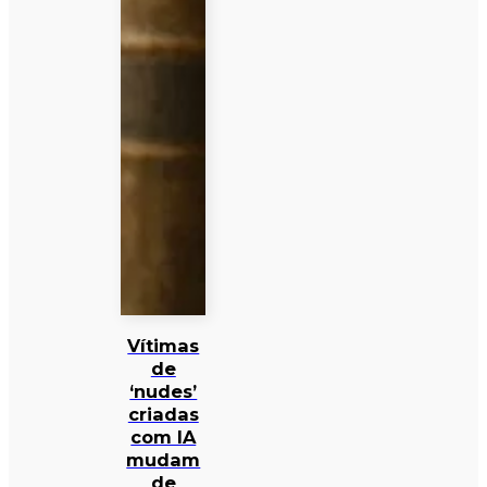
Vítimas
de
‘nudes’
criadas
com IA
mudam
de