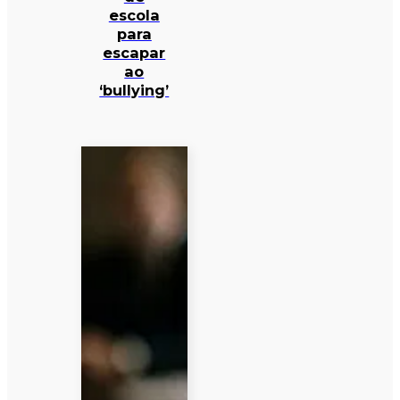
escola
para
escapar
ao
‘bullying’