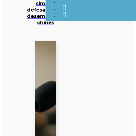
simular
defesa contra
desembarque
chinês