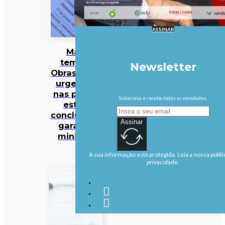
ASSINAR
Mau
tempo:
Newsletter
Obras mais
urgentes
nas praias
Subscreva e receba todas as novidades.
estão
concluídas,
Assinar
garante
ministra
A sua informação está protegida. Leia a nossa políti
privacidade.