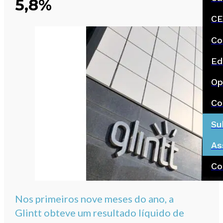
5,8%
CE
Co
Ed
Op
Co
Su
As
Co
Nos primeiros nove meses do ano, a
Glintt obteve um resultado líquido de