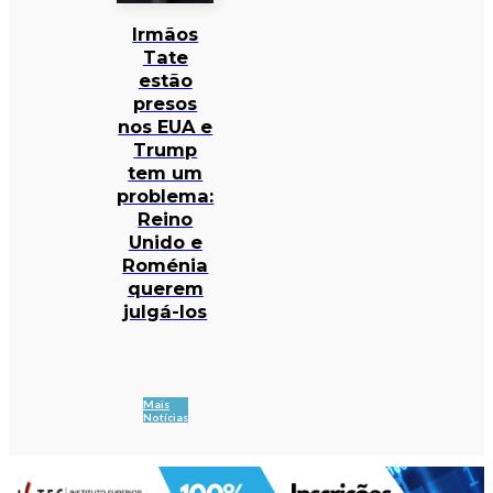
Irmãos
Tate
estão
presos
nos EUA e
Trump
tem um
problema:
Reino
Unido e
Roménia
querem
julgá-los
Mais
Notícias