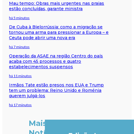
Mau tempo: Obras mais urgentes nas praias
estão concluídas, garante ministra
há 5 minutos
De Cuba à Bielorrússia: como a migração se
tornou uma arma para pressionar a Europa – e
Ceuta pode abrir uma nova era
há 7 minutos
Operação da ASAE na região Centro do país
acaba com 45 processos e quatro
estabelecimentos suspensos
há 11 minutos
Irmãos Tate estão presos nos EUA e Trump
tem um problema: Reino Unido e Roménia
querem julgá-los
há 17 minutos
Mais
Notícias