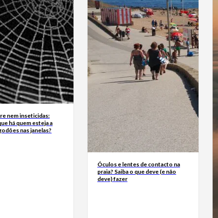
e nem inseticidas:
ue há quem esteja a
godões nas janelas?
Óculos e lentes de contacto na
praia? Saiba o que deve (e não
deve) fazer