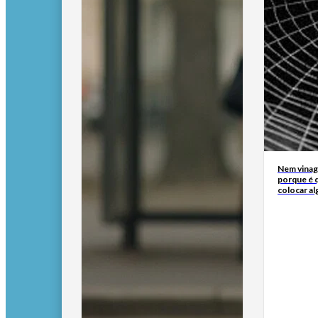
Nem vinagr
porque é q
colocar al