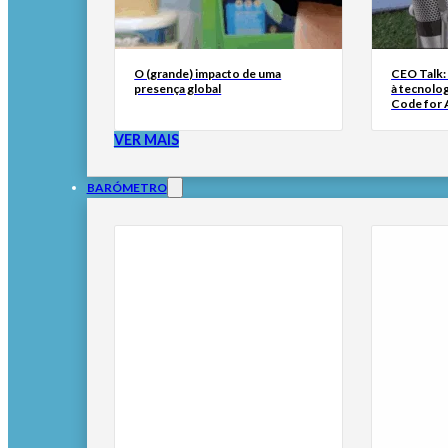
O (grande) impacto de uma
CEO Talk:
presença global
à tecnolog
Code for A
VER MAIS
BARÓMETRO