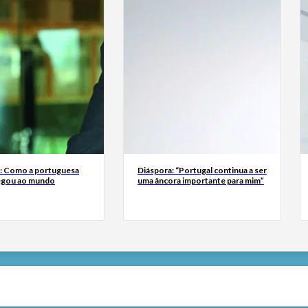
a: Como a portuguesa
Diáspora: “Portugal continua a ser
egou ao mundo
uma âncora importante para mim”