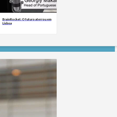
BrainRocket: O futuro aterrou em
Lisboa