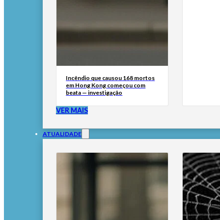
Incêndio que causou 168 mortos
em Hong Kong começou com
beata — investigação
VER MAIS
ATUALIDADE