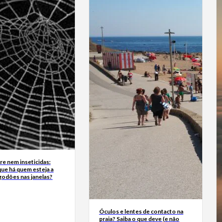
e nem inseticidas:
ue há quem esteja a
godões nas janelas?
Óculos e lentes de contacto na
praia? Saiba o que deve (e não