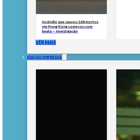
Incêndio que causou 168 mortos
em Hong Kong começou com
beata — investigação
VER MAIS
EDIÇÃO IMPRESSA