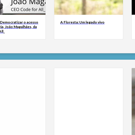
 Democratizar o acesso
A Floresta: Um legado vivo
ia, João Magalhães, da
ll_