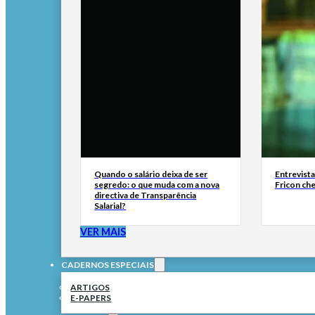
Quando o salário deixa de ser
Entrevist
segredo: o que muda com a nova
Fricon ch
directiva de Transparência
Salarial?
VER MAIS
CADERNOS ESPECIAIS
ARTIGOS
E-PAPERS