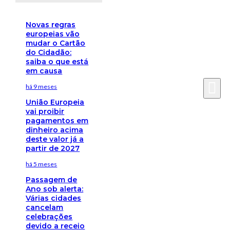
Novas regras
europeias vão
mudar o Cartão
do Cidadão:
saiba o que está
em causa
há 9 meses
União Europeia
vai proibir
pagamentos em
dinheiro acima
deste valor já a
partir de 2027
há 5 meses
Passagem de
Ano sob alerta:
Várias cidades
cancelam
celebrações
devido a receio