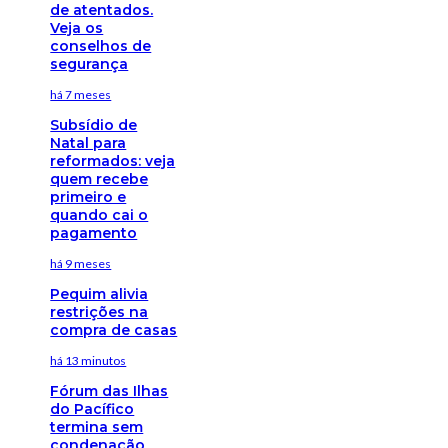
de atentados.
Veja os
conselhos de
segurança
há 7 meses
Subsídio de
Natal para
reformados: veja
quem recebe
primeiro e
quando cai o
pagamento
há 9 meses
Pequim alivia
restrições na
compra de casas
há 13 minutos
Fórum das Ilhas
do Pacífico
termina sem
condenação