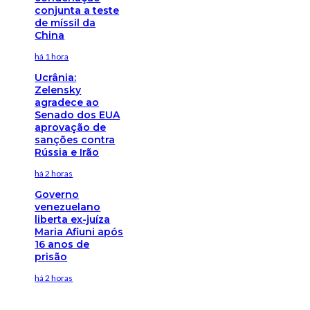
conjunta a teste
de míssil da
China
há 1 hora
Ucrânia:
Zelensky
agradece ao
Senado dos EUA
aprovação de
sanções contra
Rússia e Irão
há 2 horas
Governo
venezuelano
liberta ex-juíza
Maria Afiuni após
16 anos de
prisão
há 2 horas