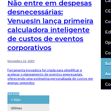
Ca
Não entre em despesas
desnecessárias:
CE
VenuesIn lança primeira
Co
calculadora inteligente
Ed
de custos de eventos
Op
corporativos
Co
Novembro 12, 2025
Su
Ferramenta inovadora foi criada para simplificar e
As
acelerar o planeamento de eventos empresariais,
oferecendo uma estimativa personalizada de custos em
apenas segundos
Co
VER MAIS
+ lidas
últimas