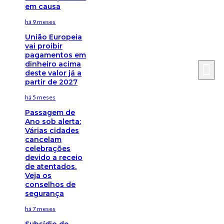
em causa
há 9 meses
União Europeia
vai proibir
pagamentos em
dinheiro acima
deste valor já a
partir de 2027
há 5 meses
Passagem de
Ano sob alerta:
Várias cidades
cancelam
celebrações
devido a receio
de atentados.
Veja os
conselhos de
segurança
há 7 meses
Subsídio de