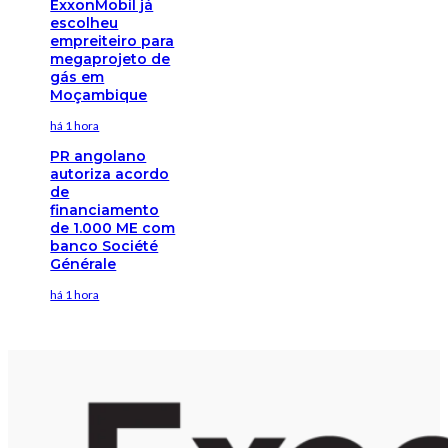
ExxonMobil já
escolheu
empreiteiro para
megaprojeto de
gás em
Moçambique
há 1 hora
PR angolano
autoriza acordo
de
financiamento
de 1.000 ME com
banco Société
Générale
há 1 hora