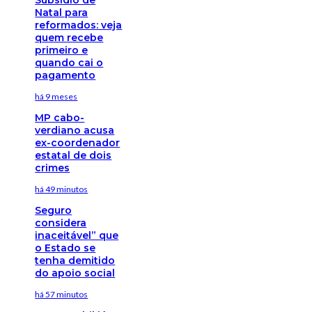
Natal para
reformados: veja
quem recebe
primeiro e
quando cai o
pagamento
há 9 meses
MP cabo-
verdiano acusa
ex-coordenador
estatal de dois
crimes
há 49 minutos
Seguro
considera
inaceitável” que
o Estado se
tenha demitido
do apoio social
há 57 minutos