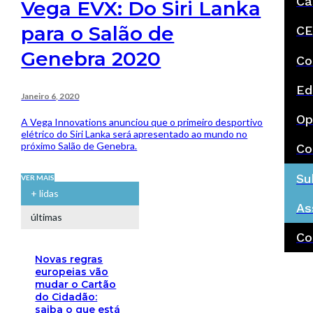
Ca
Vega EVX: Do Siri Lanka
para o Salão de
CE
Genebra 2020
Co
Ed
Janeiro 6, 2020
Op
A Vega Innovations anunciou que o primeiro desportivo
elétrico do Siri Lanka será apresentado ao mundo no
próximo Salão de Genebra.
Co
Su
VER MAIS
+ lidas
As
últimas
Co
Novas regras
europeias vão
mudar o Cartão
do Cidadão:
saiba o que está