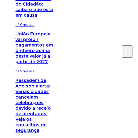
do Cidadão:
saiba o que está
em causa
há 9 meses
União Europeia
vai proibir
pagamentos em
dinheiro acima
deste valor já a
partir de 2027
há 5 meses
Passagem de
Ano sob alerta:
Várias cidades
cancelam
celebrações
devido a receio
de atentados.
Veja os
conselhos de
segurança