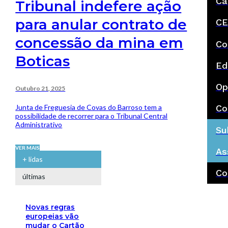
Ca
Tribunal indefere ação
para anular contrato de
CE
concessão da mina em
Co
Boticas
Ed
Op
Outubro 21, 2025
Junta de Freguesia de Covas do Barroso tem a
Co
possibilidade de recorrer para o Tribunal Central
Administrativo
Su
VER MAIS
As
+ lidas
Co
últimas
Novas regras
europeias vão
mudar o Cartão