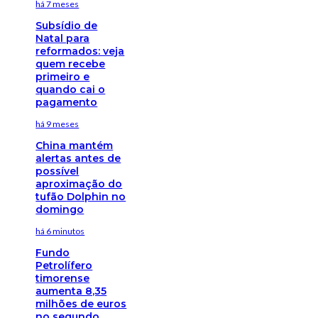
há 7 meses
Subsídio de
Natal para
reformados: veja
quem recebe
primeiro e
quando cai o
pagamento
há 9 meses
China mantém
alertas antes de
possível
aproximação do
tufão Dolphin no
domingo
há 6 minutos
Fundo
Petrolífero
timorense
aumenta 8,35
milhões de euros
no segundo