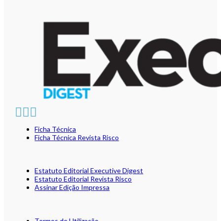
Ficha Técnica
Ficha Técnica Revista Risco
Estatuto Editorial Executive Digest
Estatuto Editorial Revista Risco
Assinar Edição Impressa
Termos de Utilização