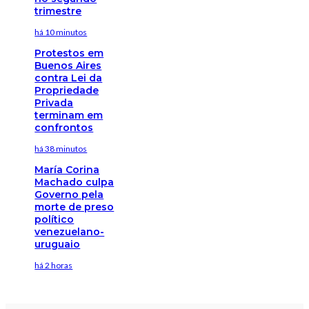
trimestre
há 10 minutos
Protestos em
Buenos Aires
contra Lei da
Propriedade
Privada
terminam em
confrontos
há 38 minutos
María Corina
Machado culpa
Governo pela
morte de preso
político
venezuelano-
uruguaio
há 2 horas