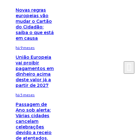
Novas regras
europeias vão
mudar o Cartão
do Cidadão:
saiba o que está
em causa
há 9 meses
União Europeia
vai proibir
pagamentos em
dinheiro acima
deste valor já a
partir de 2027
há 5 meses
Passagem de
Ano sob alerta:
Várias cidades
cancelam
celebrações
devido a receio
de atentados.