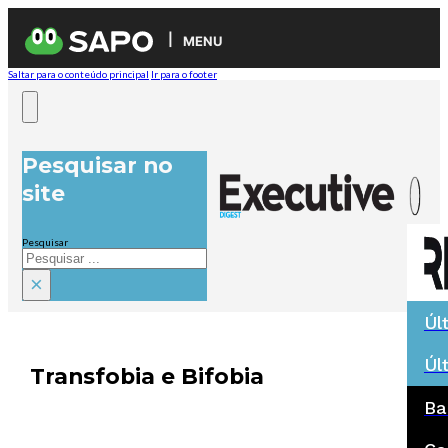
MENU
Saltar para o conteúdo principal
Ir para o footer
Pesquisar no
site
Pesquisar
×
Úl
Úl
Transfobia e Bifobia
Ba