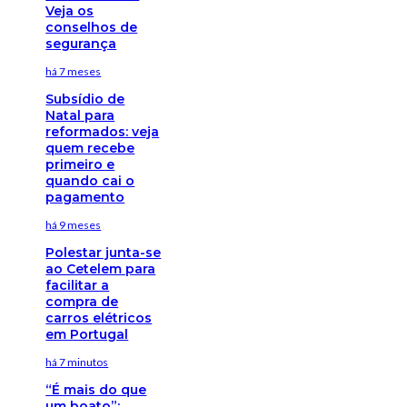
Veja os
conselhos de
segurança
há 7 meses
Subsídio de
Natal para
reformados: veja
quem recebe
primeiro e
quando cai o
pagamento
há 9 meses
Polestar junta-se
ao Cetelem para
facilitar a
compra de
carros elétricos
em Portugal
há 7 minutos
“É mais do que
um boato”: