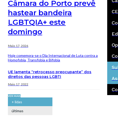
Ca
Câmara do Porto prevê
hastear bandeira
CE
LGBTQIA+ este
Co
domingo
Ed
Op
Maio 17, 2026
Hoje comemora-se o Dia Internacional de Luta contra a
Co
Homofobia, Transfobia e Bifobia
Su
UE lamenta “retrocesso preocupante” dos
direitos das pessoas LGBTI
As
Maio 17, 2022
Co
VER MAIS
+ lidas
últimas