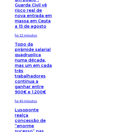
Guarda Civil vê
risco real de
nova entrada em
massa em Ceuta
a 15 de agosto
há 12 minutos
Topo da
pirâmide salarial
quadruplica
numa década,
mas um em cada
três
trabalhadores
continua a
ganhar entre
900€ e 1.200€
há 43 minutos
Lusoponte
realça
concessão de
“enorme
sucesso” nas