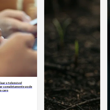
ixar o telemóvel
ar completamente pode
o caro