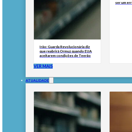
ser um err
Irão: Guarda Revolucionária diz
que reabrirá Ormuz quando EUA
aceitarem condições de Teerão
VER MAIS
ATUALIDADE