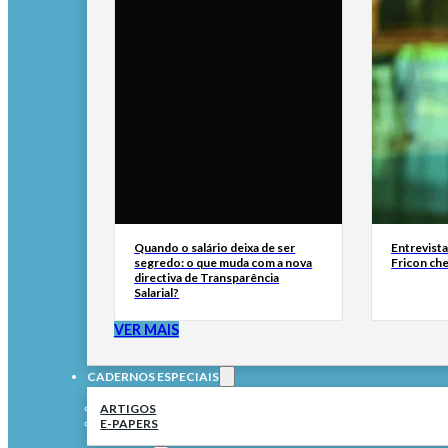
Quando o salário deixa de ser
Entrevist
segredo: o que muda com a nova
Fricon ch
directiva de Transparência
Salarial?
VER MAIS
CADERNOS ESPECIAIS
ARTIGOS
E-PAPERS