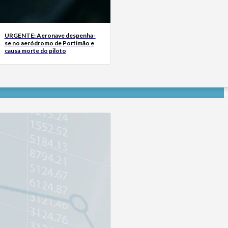
URGENTE: Aeronave despenha-
se no aeródromo de Portimão e
causa morte do piloto