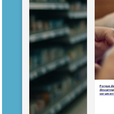
Porque de
descarreg
ser um err