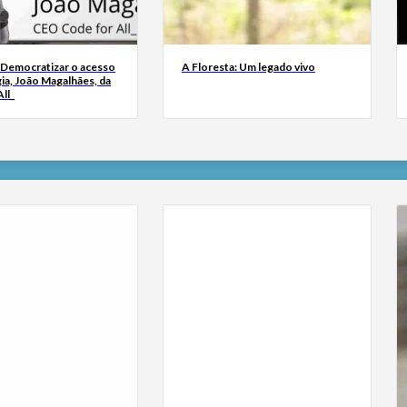
 Democratizar o acesso
A Floresta: Um legado vivo
ia, João Magalhães, da
ll_