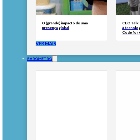
O (grande) impacto de uma
CEO Talk:
presença global
à tecnolog
Code for A
VER MAIS
BARÓMETRO