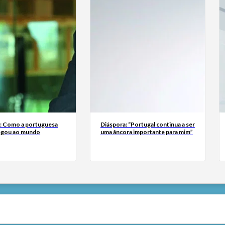
a: Como a portuguesa
Diáspora: “Portugal continua a ser
egou ao mundo
uma âncora importante para mim”