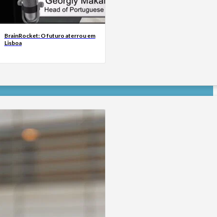
BrainRocket: O futuro aterrou em
Lisboa