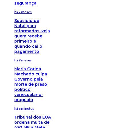
segurança
há 7 meses
Subsídio de
Natal para
reformados: veja
quem recebe
primeiro e
quando cai o
pagamento
há 9 meses
María Corina
Machado culpa
Governo pela
morte de preso
político
venezuelano-
uruguaio
há 6 minutos
Tribunal dos EUA
ordena multa de
492 ME à Meta