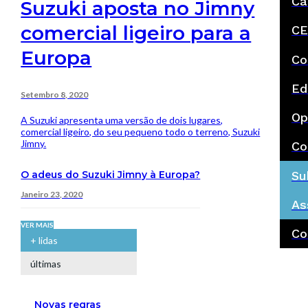
Ca
Suzuki aposta no Jimny
comercial ligeiro para a
CE
Europa
Co
Ed
Setembro 8, 2020
Op
A Suzuki apresenta uma versão de dois lugares,
comercial ligeiro, do seu pequeno todo o terreno, Suzuki
Jimny.
Co
O adeus do Suzuki Jimny à Europa?
Su
Janeiro 23, 2020
As
VER MAIS
Co
+ lidas
últimas
Novas regras