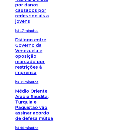
por danos
causados por
redes sociais a
jovens
há 17 minutos
Diálogo entre
Governo da
Venezuela e
oposição
marcado por
restrições à
imprensa
há 31 minutos
Médio Oriente:
Arábia Saudita,
Turquia e
Paquistão vão
assinar acordo
de defesa mútua
há 46 minutos