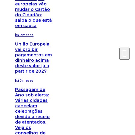
europeias vão
mudar o Cartão
do Cidadão:
saiba o que está
em causa
há 9 meses
União Europeia
vai proibir
pagamentos em
dinheiro acima
deste valor já a
partir de 2027
há 5 meses
Passagem de
Ano sob alerta:
Várias cidades
cancelam
celebrações
devido a receio
de atentados.
Veja os
conselhos de