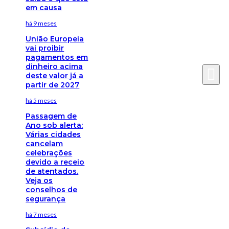
em causa
há 9 meses
União Europeia
vai proibir
pagamentos em
dinheiro acima
deste valor já a
partir de 2027
há 5 meses
Passagem de
Ano sob alerta:
Várias cidades
cancelam
celebrações
devido a receio
de atentados.
Veja os
conselhos de
segurança
há 7 meses