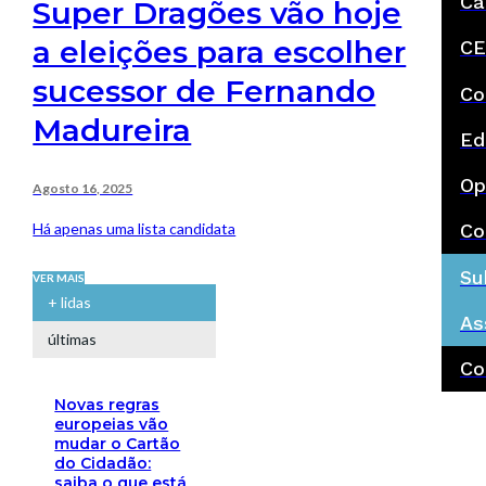
Ca
Super Dragões vão hoje
a eleições para escolher
CE
sucessor de Fernando
Co
Madureira
Ed
Op
Agosto 16, 2025
Há apenas uma lista candidata
Co
Su
VER MAIS
+ lidas
As
últimas
Co
Novas regras
europeias vão
mudar o Cartão
do Cidadão:
saiba o que está