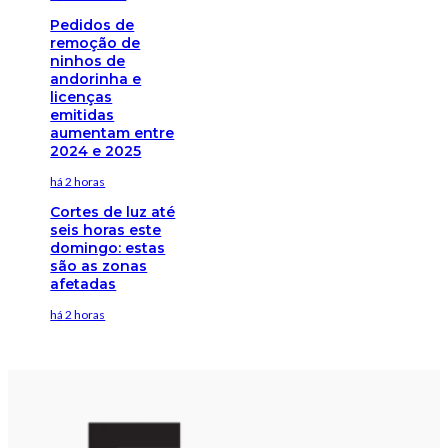
Pedidos de
remoção de
ninhos de
andorinha e
licenças
emitidas
aumentam entre
2024 e 2025
há 2 horas
Cortes de luz até
seis horas este
domingo: estas
são as zonas
afetadas
há 2 horas