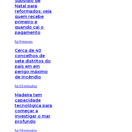
Subsídio de
Natal para
reformados: veja
quem recebe
primeiro e
quando cai o
pagamento
há 9 meses
Cerca de 40
concelhos de
sete distritos do
país em em
perigo máximo
de incêndio
há 53 minutos
Madeira tem
capacidade
tecnológica para
começar a
investigar o mar
profundo
há 54 minutos