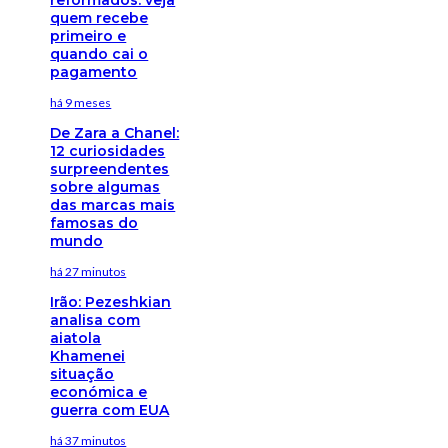
quem recebe
primeiro e
quando cai o
pagamento
há 9 meses
De Zara a Chanel:
12 curiosidades
surpreendentes
sobre algumas
das marcas mais
famosas do
mundo
há 27 minutos
Irão: Pezeshkian
analisa com
aiatola
Khamenei
situação
económica e
guerra com EUA
há 37 minutos