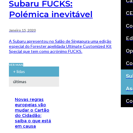
Ca
Subaru FUCKS:
Polémica inevitável
CE
Co
Janeiro 15, 2020
Ed
A Subaru apresentou no Salão de Singapura uma edição
especial do Forester apelidada Ultimate Customized Kit
Op
Special que tem como acrónimo FUCKS.
Co
VER MAIS
+ lidas
Su
últimas
As
Novas regras
Co
europeias vão
mudar o Cartão
do Cidadão:
saiba o que está
em causa