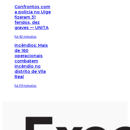
Confrontos com
a polícia no Uíge
fizeram 31
feridos, dez
graves — UNITA
há 42 minutos
Incêndios: Mais
de 160
operacionais
combatem
incêndio no
distrito de Vila
Real
há 59 minutos