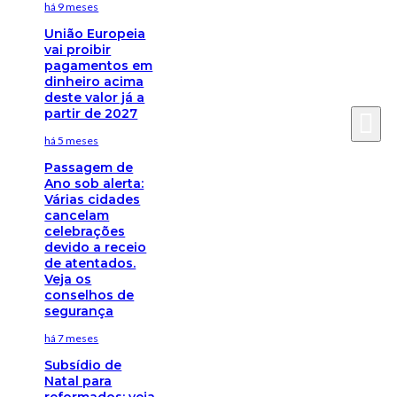
há 9 meses
União Europeia
vai proibir
pagamentos em
dinheiro acima
deste valor já a
partir de 2027
há 5 meses
Passagem de
Ano sob alerta:
Várias cidades
cancelam
celebrações
devido a receio
de atentados.
Veja os
conselhos de
segurança
há 7 meses
Subsídio de
Natal para
reformados: veja