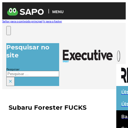
MENU
Saltar para o conteúdo principal
Ir para o footer
Pesquisar no
site
Pesquisar
×
Úl
Úl
Subaru Forester FUCKS
Ba