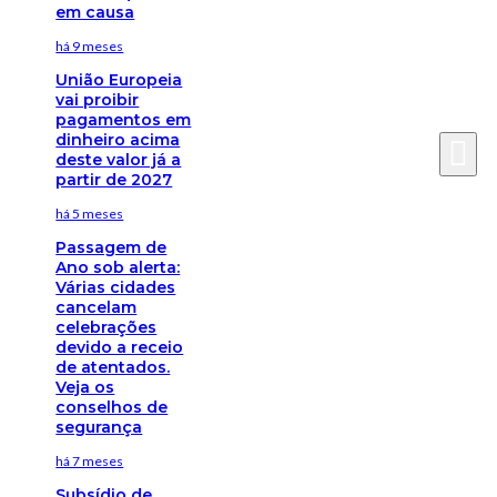
em causa
há 9 meses
União Europeia
vai proibir
pagamentos em
dinheiro acima
deste valor já a
partir de 2027
há 5 meses
Passagem de
Ano sob alerta:
Várias cidades
cancelam
celebrações
devido a receio
de atentados.
Veja os
conselhos de
segurança
há 7 meses
Subsídio de