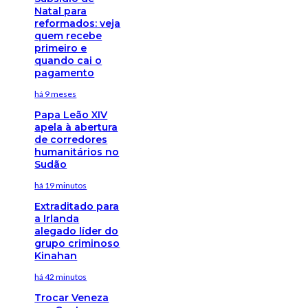
Natal para
reformados: veja
quem recebe
primeiro e
quando cai o
pagamento
há 9 meses
Papa Leão XIV
apela à abertura
de corredores
humanitários no
Sudão
há 19 minutos
Extraditado para
a Irlanda
alegado líder do
grupo criminoso
Kinahan
há 42 minutos
Trocar Veneza