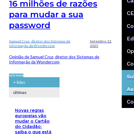
Ca
16 milhões de razões
para mudar a sua
CE
password
Co
Ed
Samuel Cruz, diretor dos Sistemas de
Setembro 12,
Informação da Wondercom
2025
Op
Opinião de Samuel Cruz, diretor dos Sistemas de
Informação da Wondercom
Co
Su
VER MAIS
+ lidas
As
últimas
Co
Novas regras
europeias vão
mudar o Cartão
do Cidadão:
saiba o que está