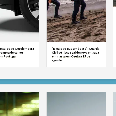
junta-se ao Cetelem para
“É mais do que um boato”: Guarda
a compra de carros
Civil vê risco real de nova entrada
 em Portugal
em massa em Ceuta a 15 de
agosto