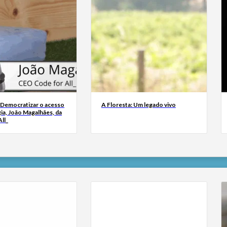
 Democratizar o acesso
A Floresta: Um legado vivo
ia, João Magalhães, da
ll_