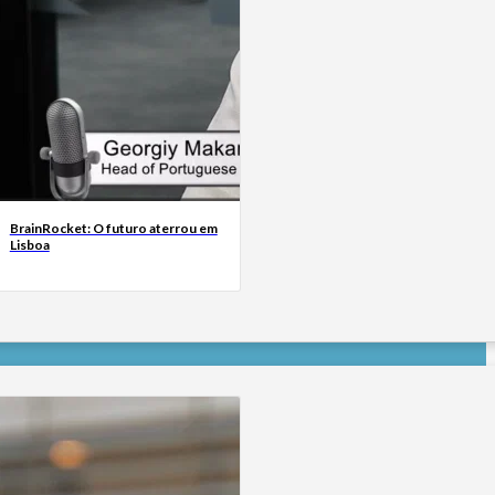
BrainRocket: O futuro aterrou em
Lisboa