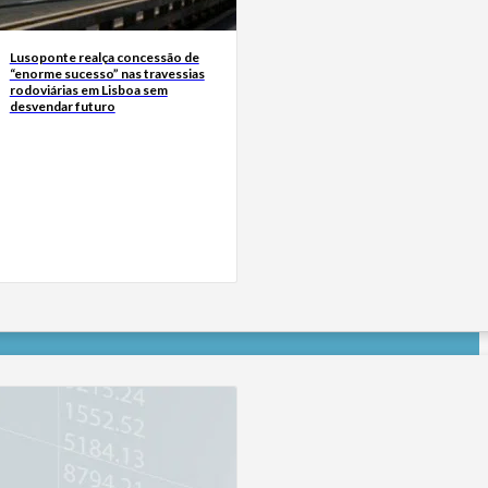
Lusoponte realça concessão de
“enorme sucesso” nas travessias
rodoviárias em Lisboa sem
desvendar futuro