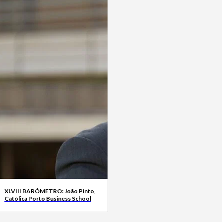
XLVIII BARÓMETRO: João Pinto,
Católica Porto Business School