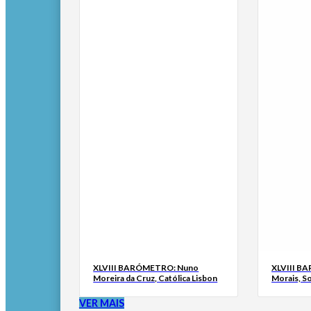
XLVIII BARÓMETRO: Nuno
XLVIII B
Moreira da Cruz, Católica Lisbon
Morais, S
VER MAIS