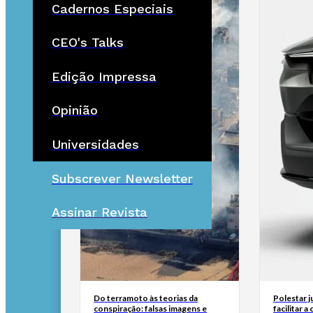
Cadernos Especiais
CEO's Talks
Edição Impressa
Opinião
Universidades
Subscrever Newsletter
Assinar Revista
Do terramoto às teorias da
Polestar 
conspiração: falsas imagens e
facilitar 