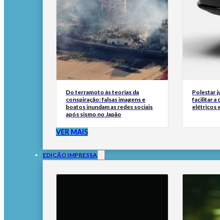
Do terramoto às teorias da
Polestar 
conspiração: falsas imagens e
facilitar 
boatos inundam as redes sociais
elétricos
após sismo no Japão
VER MAIS
EDIÇÃO IMPRESSA