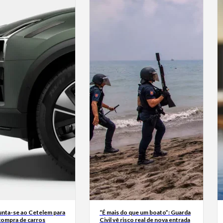
junta-se ao Cetelem para
“É mais do que um boato”: Guarda
a compra de carros
Civil vê risco real de nova entrada