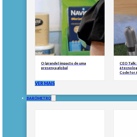
O (grande) impacto de uma
CEO Talk:
presença global
à tecnolog
Code for A
VER MAIS
BARÓMETRO