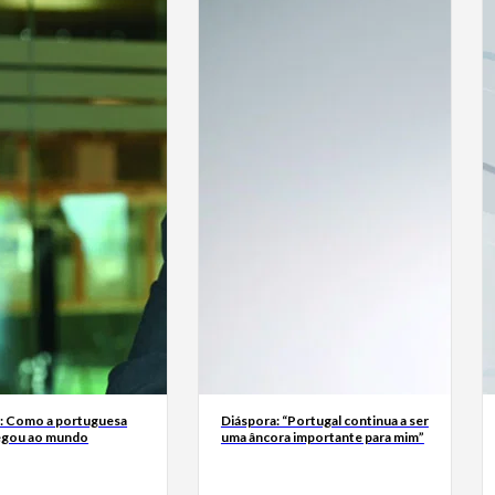
a: Como a portuguesa
Diáspora: “Portugal continua a ser
egou ao mundo
uma âncora importante para mim”