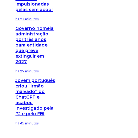
impulsionadas
pelas sem ácool
há 27 minutos
Governo nomeia
administração
por três anos
para entidade
que prevê
extinguir em
2027
há 29 minutos
Jovem português
criou “irmão
malvado” do
ChatGPT e
acabou
investigado pela
PJ e pelo FBI
há 45 minutos