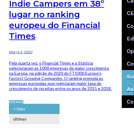
Ca
Indie Campers em 38º
lugar no ranking
CE
europeu do Financial
Co
Times
Ed
Op
Março 3, 2020
Pela quarta vez, o Financial Times e a Statista
Co
selecionaram as 1000 empresas de maior crescimento
na Europa, na edição de 2020 do FT1000 Europe’s
Su
Fastest Growing Companies. O ranking premeia as
empresas europeias que registaram maior taxa de
crescimento de receitas entre os anos de 2015 e 2018.
As
Co
VER MAIS
+ lidas
últimas