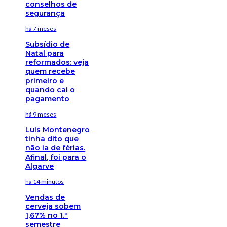
conselhos de
segurança
há 7 meses
Subsídio de
Natal para
reformados: veja
quem recebe
primeiro e
quando cai o
pagamento
há 9 meses
Luís Montenegro
tinha dito que
não ia de férias.
Afinal, foi para o
Algarve
há 14 minutos
Vendas de
cerveja sobem
1,67% no 1.º
semestre