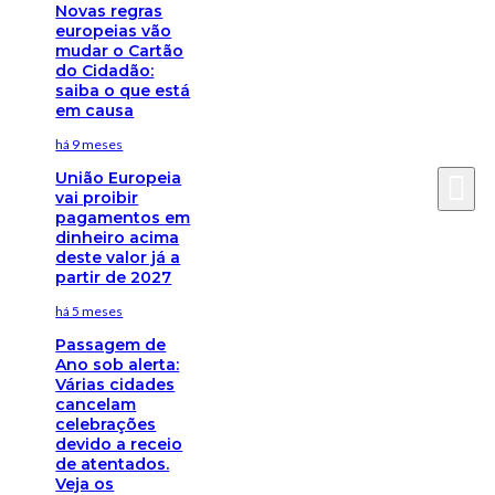
Novas regras
europeias vão
mudar o Cartão
do Cidadão:
saiba o que está
em causa
há 9 meses
União Europeia
vai proibir
pagamentos em
dinheiro acima
deste valor já a
partir de 2027
há 5 meses
Passagem de
Ano sob alerta:
Várias cidades
cancelam
celebrações
devido a receio
de atentados.
Veja os