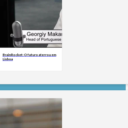
BrainRocket: O futuro aterrou em
Lisboa