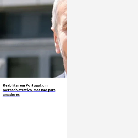
Reabilitar em Portugal: um
mercado atrativo, mas não para
amadores