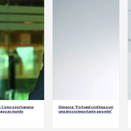
a: Como a portuguesa
Diáspora: “Portugal continua a ser
egou ao mundo
uma âncora importante para mim”