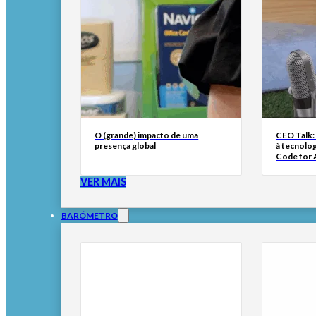
O (grande) impacto de uma
CEO Talk:
presença global
à tecnolog
Code for A
VER MAIS
BARÓMETRO