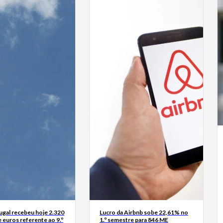
ugal recebeu hoje 2.320
Lucro da Airbnb sobe 22,61% no
 euros referente ao 9.º
1.º semestre para 846 ME