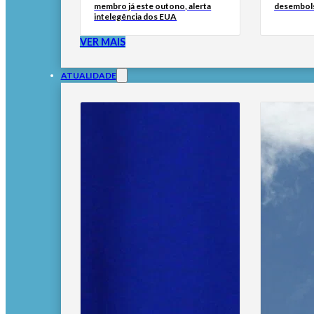
membro já este outono, alerta
desembol
intelegência dos EUA
VER MAIS
ATUALIDADE