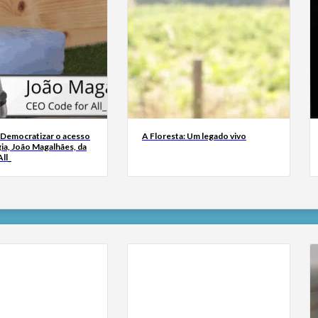
 Democratizar o acesso
A Floresta: Um legado vivo
ia, João Magalhães, da
ll_