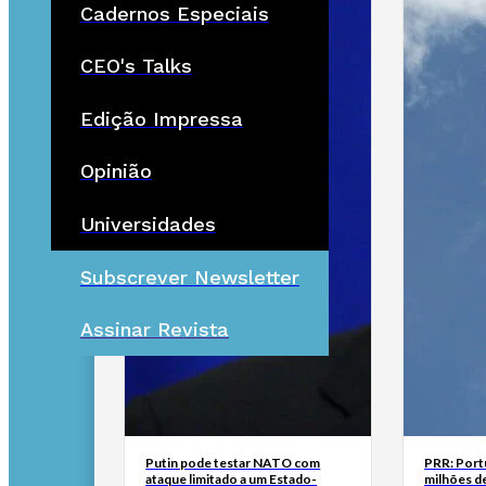
Cadernos Especiais
CEO's Talks
Edição Impressa
Opinião
Universidades
Subscrever Newsletter
Assinar Revista
Putin pode testar NATO com
PRR: Port
ataque limitado a um Estado-
milhões de