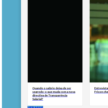
Quando o salário deixa de ser
Entrevist
segredo: o que muda com a nova
Fricon ch
directiva de Transparência
Salarial?
VER MAIS