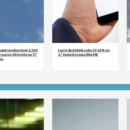
ugal recebeu hoje 2.320
Lucro da Airbnb sobe 22,61% no
 euros referente ao 9.º
1.º semestre para 846 ME
so