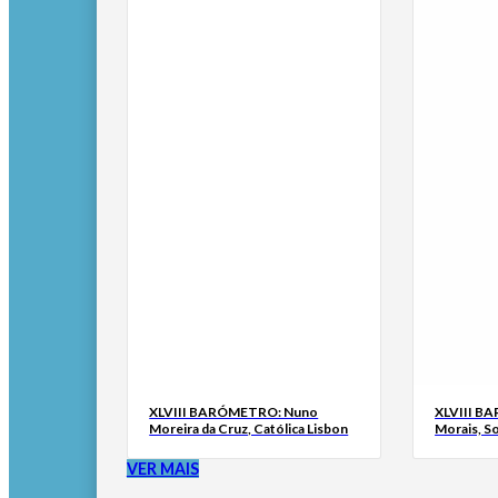
XLVIII BARÓMETRO: Nuno
XLVIII B
Moreira da Cruz, Católica Lisbon
Morais, S
VER MAIS