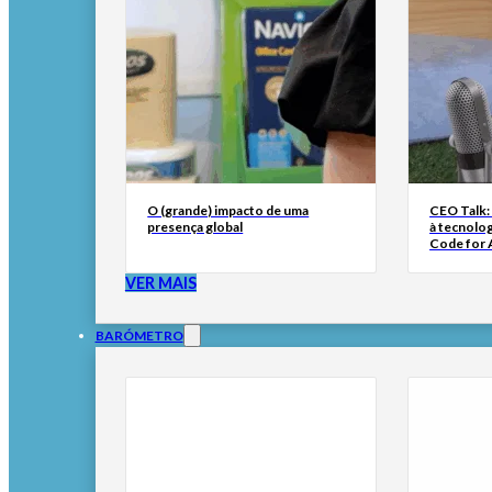
O (grande) impacto de uma
CEO Talk:
presença global
à tecnolog
Code for A
VER MAIS
BARÓMETRO