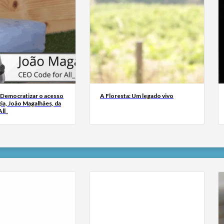
 Democratizar o acesso
A Floresta: Um legado vivo
ia, João Magalhães, da
ll_