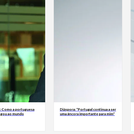
a: Como a portuguesa
Diáspora: “Portugal continua a ser
egou ao mundo
uma âncora importante para mim”