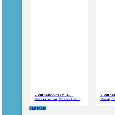
XLVIII BARÓMETRO: Nuno
XLVIII B
Moreira da Cruz, Católica Lisbon
Morais, S
VER MAIS