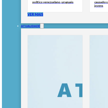
político venezuelano-uruguaio
causados p
jovens
VER MAIS
ATUALIDADE