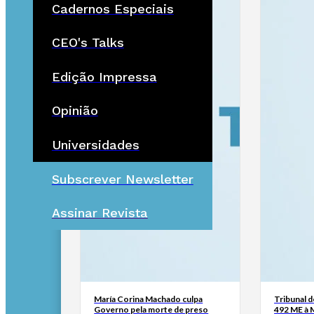
Cadernos Especiais
CEO's Talks
Edição Impressa
Opinião
Universidades
Subscrever Newsletter
Assinar Revista
María Corina Machado culpa
Tribunal 
Governo pela morte de preso
492 ME à 