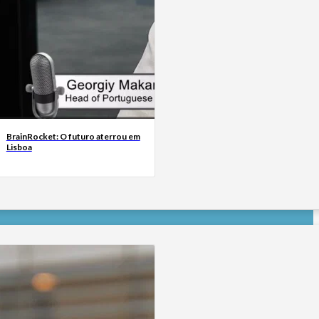
BrainRocket: O futuro aterrou em
Lisboa