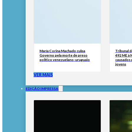
María Corina Machado culpa
Tribunal 
Governo pela morte de preso
492 ME à 
político venezuelano-uruguaio
causados p
jovens
VER MAIS
EDIÇÃO IMPRESSA