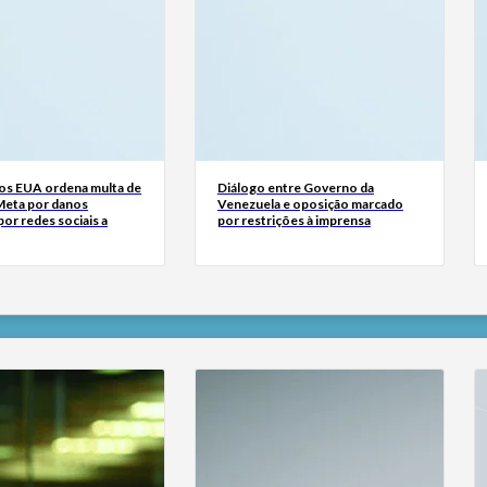
dos EUA ordena multa de
Diálogo entre Governo da
Meta por danos
Venezuela e oposição marcado
or redes sociais a
por restrições à imprensa