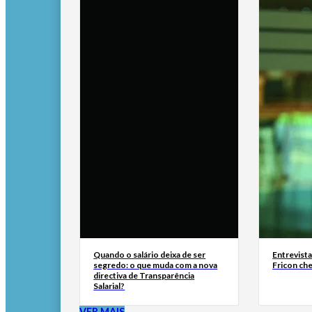
Quando o salário deixa de ser
Entrevist
segredo: o que muda com a nova
Fricon ch
directiva de Transparência
Salarial?
VER MAIS