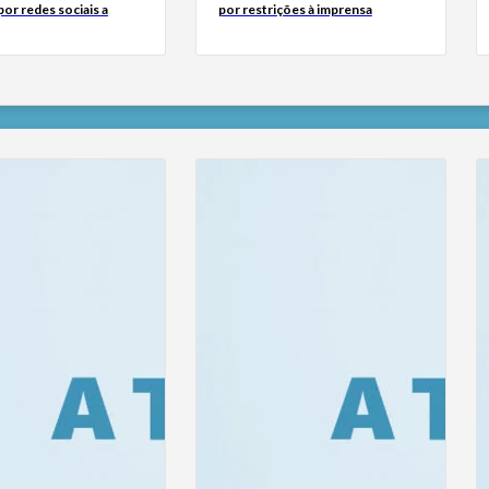
or redes sociais a
por restrições à imprensa