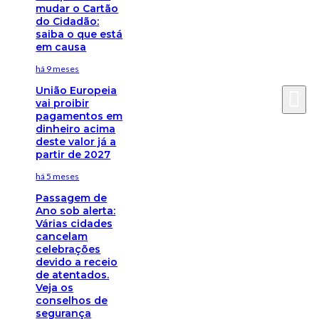
mudar o Cartão
do Cidadão:
saiba o que está
em causa
há 9 meses
União Europeia
vai proibir
pagamentos em
dinheiro acima
deste valor já a
partir de 2027
há 5 meses
Passagem de
Ano sob alerta:
Várias cidades
cancelam
celebrações
devido a receio
de atentados.
Veja os
conselhos de
segurança