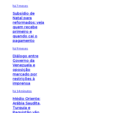
há 7 meses
Subsídio de
Natal para
reformados: veja
quem recebe
primeiro e
quando cai o
pagamento
há 9 meses
Diálogo entre
Governo da
Venezuela e
oposição
marcado por
restrições à
imprensa
há 14 minutos
Médio Oriente:
Arábia Saudita,
Turquia e
Paquistão vão