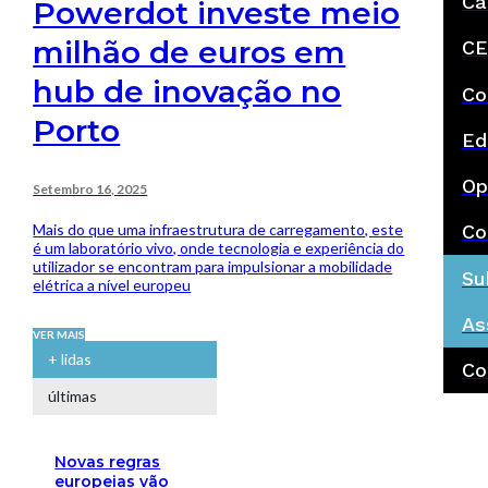
Ca
Powerdot investe meio
milhão de euros em
CE
hub de inovação no
Co
Porto
Ed
Op
Setembro 16, 2025
Mais do que uma infraestrutura de carregamento, este
Co
é um laboratório vivo, onde tecnologia e experiência do
utilizador se encontram para impulsionar a mobilidade
Su
elétrica a nível europeu
As
VER MAIS
+ lidas
Co
últimas
Novas regras
europeias vão