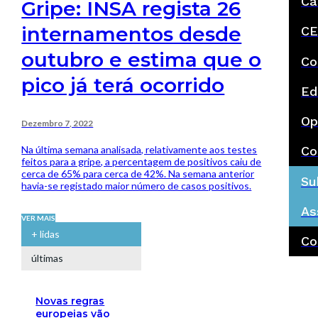
Ca
Gripe: INSA regista 26
internamentos desde
CE
outubro e estima que o
Co
pico já terá ocorrido
Ed
Op
Dezembro 7, 2022
Na última semana analisada, relativamente aos testes
Co
feitos para a gripe, a percentagem de positivos caiu de
cerca de 65% para cerca de 42%. Na semana anterior
Su
havia-se registado maior número de casos positivos.
As
VER MAIS
+ lidas
Co
últimas
Novas regras
europeias vão