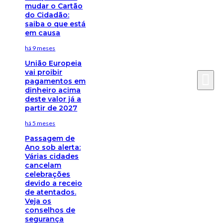
mudar o Cartão
do Cidadão:
saiba o que está
em causa
há 9 meses
União Europeia
vai proibir
pagamentos em
dinheiro acima
deste valor já a
partir de 2027
há 5 meses
Passagem de
Ano sob alerta:
Várias cidades
cancelam
celebrações
devido a receio
de atentados.
Veja os
conselhos de
segurança