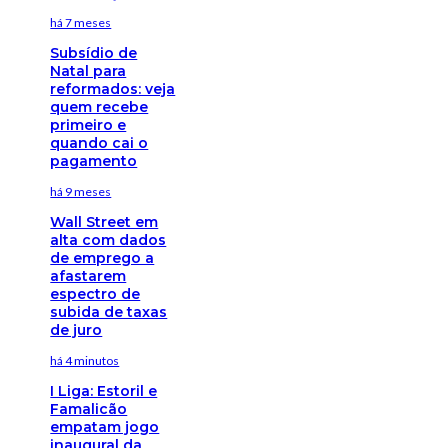
há 7 meses
Subsídio de
Natal para
reformados: veja
quem recebe
primeiro e
quando cai o
pagamento
há 9 meses
Wall Street em
alta com dados
de emprego a
afastarem
espectro de
subida de taxas
de juro
há 4 minutos
I Liga: Estoril e
Famalicão
empatam jogo
inaugural da