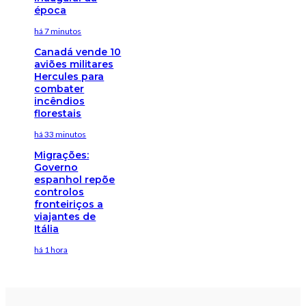
época
há 7 minutos
Canadá vende 10
aviões militares
Hercules para
combater
incêndios
florestais
há 33 minutos
Migrações:
Governo
espanhol repõe
controlos
fronteiriços a
viajantes de
Itália
há 1 hora