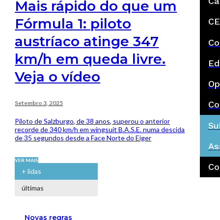
Ca
Mais rápido do que um
Fórmula 1: piloto
CE
austríaco atinge 347
Co
km/h em queda livre.
Ed
Veja o vídeo
Op
Setembro 3, 2025
Co
Piloto de Salzburgo, de 38 anos, superou o anterior
Su
recorde de 340 km/h em wingsuit B.A.S.E. numa descida
de 35 segundos desde a Face Norte do Eiger
As
VER MAIS
Co
+ lidas
últimas
Novas regras