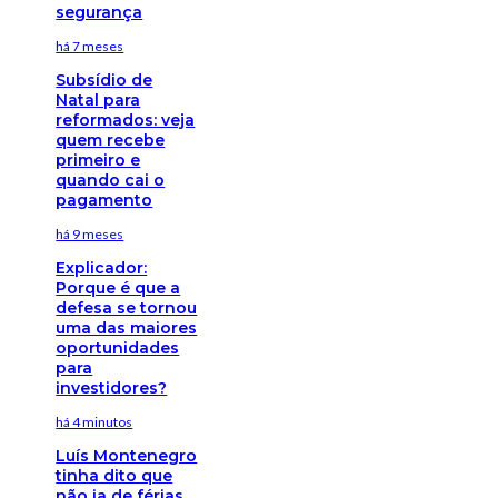
segurança
há 7 meses
Subsídio de
Natal para
reformados: veja
quem recebe
primeiro e
quando cai o
pagamento
há 9 meses
Explicador:
Porque é que a
defesa se tornou
uma das maiores
oportunidades
para
investidores?
há 4 minutos
Luís Montenegro
tinha dito que
não ia de férias.