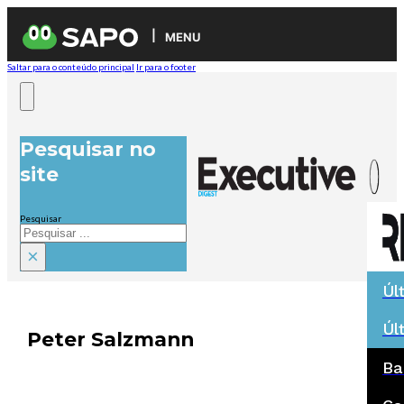
MENU
Saltar para o conteúdo principal
Ir para o footer
Pesquisar no
site
Pesquisar
×
Úl
Úl
Peter Salzmann
Ba