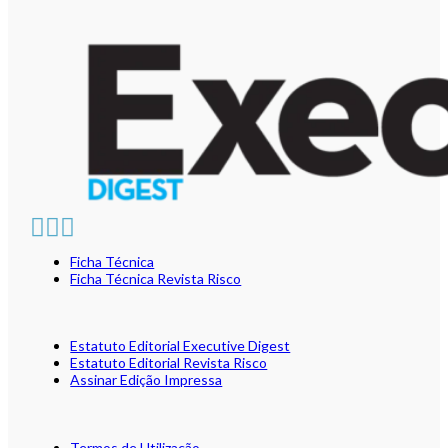
Ficha Técnica
Ficha Técnica Revista Risco
Estatuto Editorial Executive Digest
Estatuto Editorial Revista Risco
Assinar Edição Impressa
Termos de Utilização