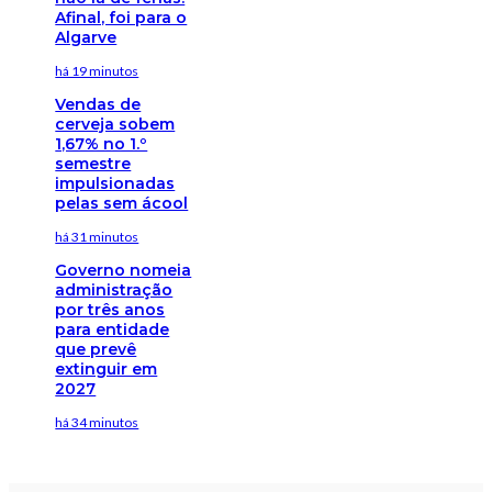
Afinal, foi para o
Algarve
há 19 minutos
Vendas de
cerveja sobem
1,67% no 1.º
semestre
impulsionadas
pelas sem ácool
há 31 minutos
Governo nomeia
administração
por três anos
para entidade
que prevê
extinguir em
2027
há 34 minutos