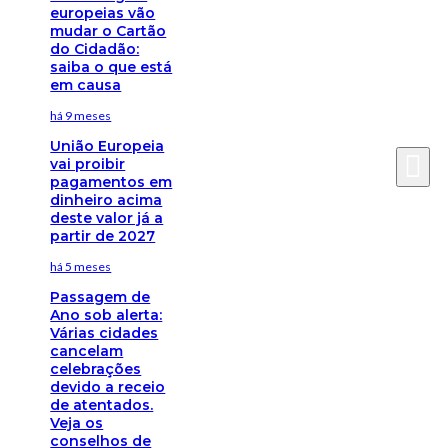
europeias vão
mudar o Cartão
do Cidadão:
saiba o que está
em causa
há 9 meses
União Europeia
vai proibir
pagamentos em
dinheiro acima
deste valor já a
partir de 2027
há 5 meses
Passagem de
Ano sob alerta:
Várias cidades
cancelam
celebrações
devido a receio
de atentados.
Veja os
conselhos de