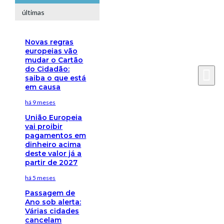
últimas
Novas regras
europeias vão
mudar o Cartão
do Cidadão:
saiba o que está
em causa
há 9 meses
União Europeia
vai proibir
pagamentos em
dinheiro acima
deste valor já a
partir de 2027
há 5 meses
Passagem de
Ano sob alerta:
Várias cidades
cancelam