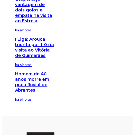
vantagem de
dois golos e
empata na visita
ao Estrela
há 4 horas
I Liga: Arouca
triunfa por 1-0 na
visita ao Vitória
de Guimarães
há 6 horas
Homem de 40
anos morre em
praia fluvial de
Abrantes
há 6 horas