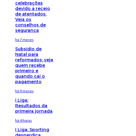
celebrações
devido a receio
de atentados.
Veja os
conselhos de
segurança
há 7 meses
Subsídio de
Natal para
reformados: veja
quem recebe
primeiro e
quando cai o
pagamento
há 9 meses
I Liga:
Resultados da
primeira jornada
há 4 horas
I Liga: Sporting
desperdiça