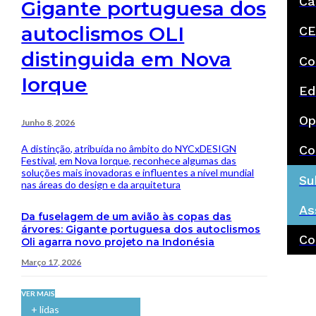
Ca
Gigante portuguesa dos
autoclismos OLI
CE
distinguida em Nova
Co
Iorque
Ed
Op
Junho 8, 2026
A distinção, atribuída no âmbito do NYCxDESIGN
Co
Festival, em Nova Iorque, reconhece algumas das
soluções mais inovadoras e influentes a nível mundial
Su
nas áreas do design e da arquitetura
As
Da fuselagem de um avião às copas das
árvores: Gigante portuguesa dos autoclismos
Co
Oli agarra novo projeto na Indonésia
Março 17, 2026
VER MAIS
+ lidas