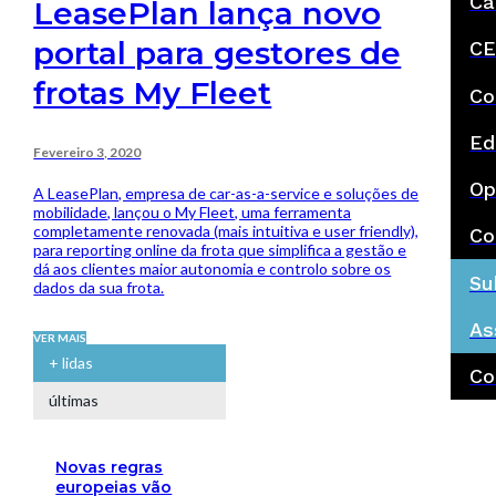
Ca
LeasePlan lança novo
portal para gestores de
CE
frotas My Fleet
Co
Ed
Fevereiro 3, 2020
Op
A LeasePlan, empresa de car-as-a-service e soluções de
mobilidade, lançou o My Fleet, uma ferramenta
completamente renovada (mais intuitiva e user friendly),
Co
para reporting online da frota que simplifica a gestão e
dá aos clientes maior autonomia e controlo sobre os
Su
dados da sua frota.
As
VER MAIS
+ lidas
Co
últimas
Novas regras
europeias vão