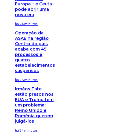
Europa – e Ceuta
pode abrir uma
nova era
há 24 minutos
Operação da
ASAE na região
Centro do país
acaba com 45
processos e
quatro
estabelecimentos
suspensos
há 28 minutos
Irmãos Tate
estão presos nos
EUA e Trump tem
um problema:
Reino Unido e
Roménia querem
julgá-los
há 34 minutos