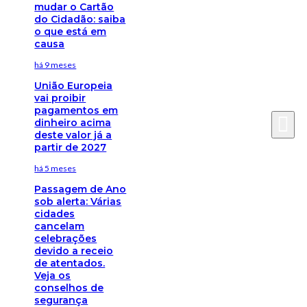
mudar o Cartão
do Cidadão: saiba
o que está em
causa
há 9 meses
União Europeia
vai proibir
pagamentos em
dinheiro acima
deste valor já a
partir de 2027
há 5 meses
Passagem de Ano
sob alerta: Várias
cidades
cancelam
celebrações
devido a receio
de atentados.
Veja os
conselhos de
segurança