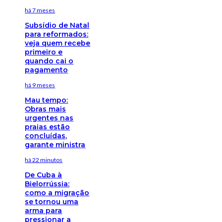
há 7 meses
Subsídio de Natal
para reformados:
veja quem recebe
primeiro e
quando cai o
pagamento
há 9 meses
Mau tempo:
Obras mais
urgentes nas
praias estão
concluídas,
garante ministra
há 22 minutos
De Cuba à
Bielorrússia:
como a migração
se tornou uma
arma para
pressionar a