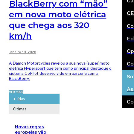
Ca
BlackBerry com “mão”
em nova moto elétrica
CE
que chega aos 320
Co
km/h
Ed
Op
Janeiro 13, 2020
A Damon Motorcycles revelou a sua nova (super)moto
Co
elétrica Hypersport que tem como principal destaque o
sistema CoPilot desenvolvido em parceria com a
Su
BlackBerry.
As
VER MAIS
+ lidas
Co
últimas
Novas regras
europeias vão