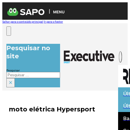
MENU
Saltar para o conteúdo principal
Ir para o footer
Pesquisar no
site
Pesquisar
×
Úl
Úl
moto elétrica Hypersport
Ba