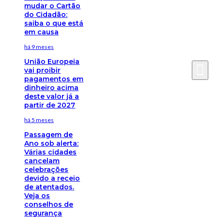
mudar o Cartão
do Cidadão:
saiba o que está
em causa
há 9 meses
União Europeia
vai proibir
pagamentos em
dinheiro acima
deste valor já a
partir de 2027
há 5 meses
Passagem de
Ano sob alerta:
Várias cidades
cancelam
celebrações
devido a receio
de atentados.
Veja os
conselhos de
segurança