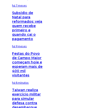
há 7 meses
Subsídio de
Natal para
reformados: veja
quem recebe
primeiro e
quando cai o
pagamento
há 9 meses
Festas do Povo
de Campo Maior
começam hoje e
esperam mais de
400 mil
visitantes
há 8 minutos
Taiwan realiza
exercício militar
para simular
defesa contra
desembarque