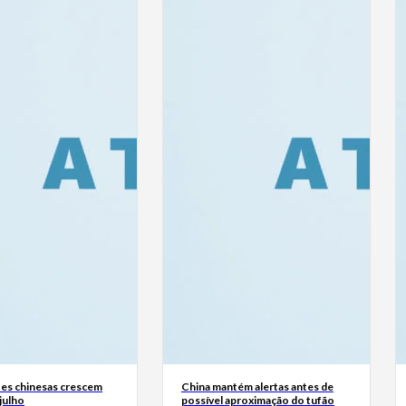
es chinesas crescem
China mantém alertas antes de
julho
possível aproximação do tufão