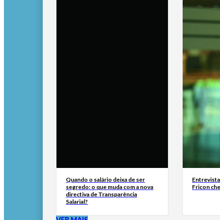
Quando o salário deixa de ser
Entrevist
segredo: o que muda com a nova
Fricon ch
directiva de Transparência
Salarial?
VER MAIS