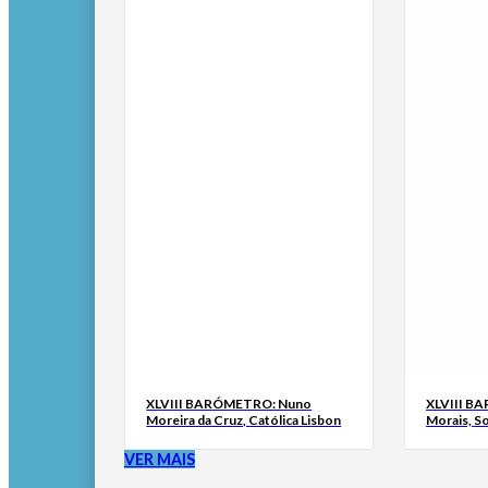
XLVIII BARÓMETRO: Nuno
XLVIII B
Moreira da Cruz, Católica Lisbon
Morais, S
VER MAIS