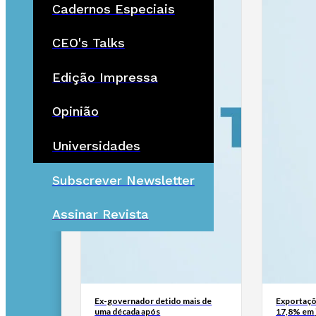
Cadernos Especiais
CEO's Talks
Edição Impressa
Opinião
Universidades
Subscrever Newsletter
Assinar Revista
Ex-governador detido mais de
Exportaçõ
uma década após
17,8% em 