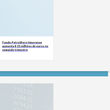
Fundo Petrolífero timorense
aumenta 8,35 milhões de euros no
segundo trimestre