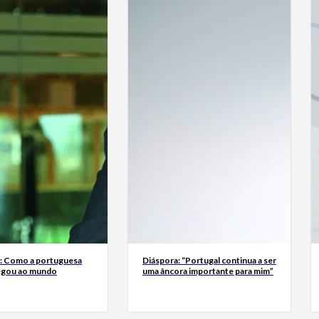
a: Como a portuguesa
Diáspora: “Portugal continua a ser
egou ao mundo
uma âncora importante para mim”