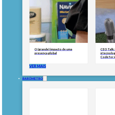
O (grande) impacto de uma
CEO Talk:
presença global
à tecnolog
Code for A
VER MAIS
BARÓMETRO