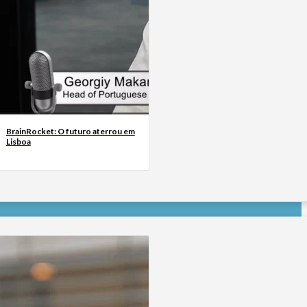
BrainRocket: O futuro aterrou em
Lisboa