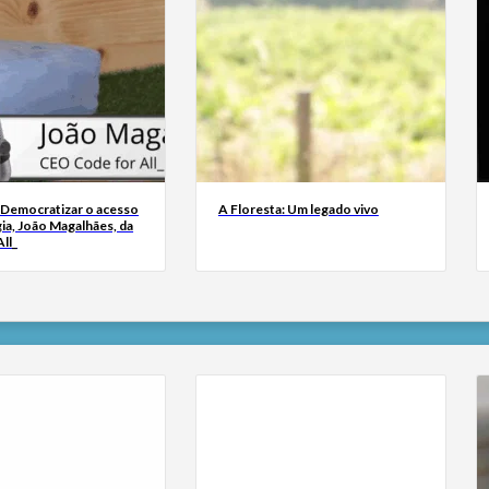
 Democratizar o acesso
A Floresta: Um legado vivo
ia, João Magalhães, da
ll_