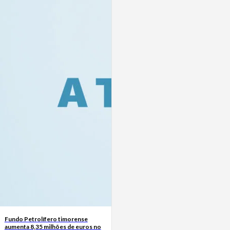
Fundo Petrolífero timorense
aumenta 8,35 milhões de euros no