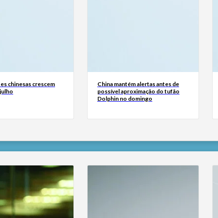
es chinesas crescem
China mantém alertas antes de
julho
possível aproximação do tufão
Dolphin no domingo