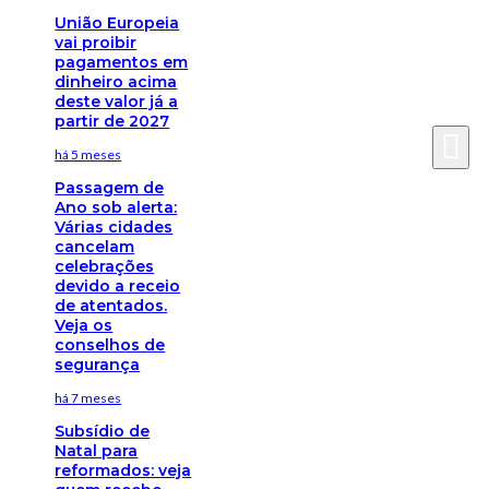
União Europeia
vai proibir
pagamentos em
dinheiro acima
deste valor já a
partir de 2027
há 5 meses
Passagem de
Ano sob alerta:
Várias cidades
cancelam
celebrações
devido a receio
de atentados.
Veja os
conselhos de
segurança
há 7 meses
Subsídio de
Natal para
reformados: veja