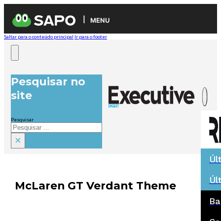
MENU
Saltar para o conteúdo principal
Ir para o footer
Pesquisar no
site
Pesquisar
×
Úl
Úl
McLaren GT Verdant Theme
Ba