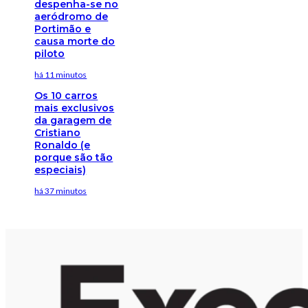
despenha-se no
aeródromo de
Portimão e
causa morte do
piloto
há 11 minutos
Os 10 carros
mais exclusivos
da garagem de
Cristiano
Ronaldo (e
porque são tão
especiais)
há 37 minutos