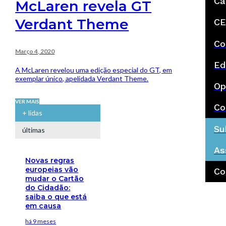
Ca
McLaren revela GT
Verdant Theme
CE
Co
Março 4, 2020
Ed
A McLaren revelou uma edição especial do GT, em
exemplar único, apelidada Verdant Theme.
Op
VER MAIS
Co
+ lidas
Su
últimas
As
Novas regras
europeias vão
Co
mudar o Cartão
do Cidadão:
saiba o que está
em causa
há 9 meses