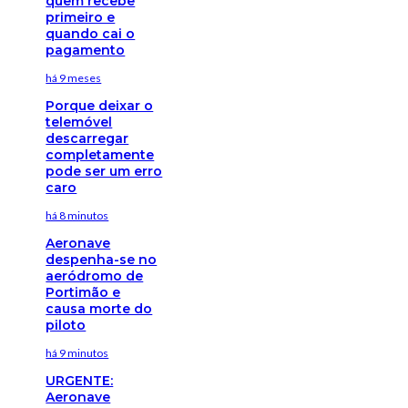
quem recebe
primeiro e
quando cai o
pagamento
há 9 meses
Porque deixar o
telemóvel
descarregar
completamente
pode ser um erro
caro
há 8 minutos
Aeronave
despenha-se no
aeródromo de
Portimão e
causa morte do
piloto
há 9 minutos
URGENTE:
Aeronave